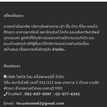
เกี่ยวกับเรา
นายหน้ามืออาชีพ บริการรับฝากขาย เช่า ซื้อ บ้าน ที่ดิน คอนโด
ตึกแถว อาคารพาณิชย์ อพาร์ทเม้นท์ โกดัง และอสังหาริมทรัพย์
ทุกประเภท ลูกค้าที่ใช้บริการของเราต่างมีความประทับใจ และ
แนะนำบอกกล่าวให้ผู้อื่นมาใช้บริการของเราอย่างต่อเนื่อง
สม่ำเสมอ เรื่อยมาจนถึงปัจจุบัน
อ่านต่อ..
ติดต่อเรา
บริษัท โฟกัส โฮม พร็อพเพอร์ตี้ จำกัด
วิชั่น สมาร์ทไลฟ์ เลขที่ 332/222 ซอย เทศบาล 2 ตำบล บางรัก
พัฒนา อำเภอบางบัวทอง นนทบุรี 11110
โทรศัพท์ :
062-697-9397 : 02-077-6342
Email :
focushome62@gmail.com