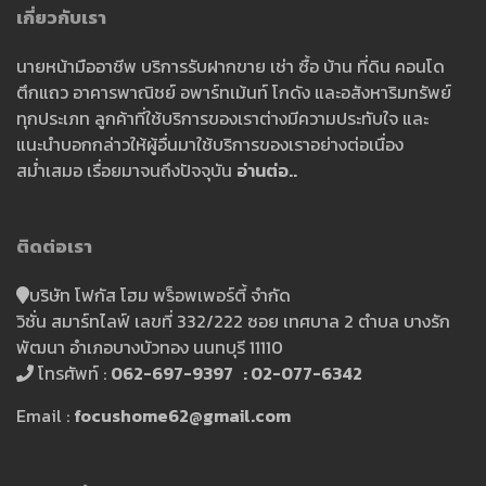
เกี่ยวกับเรา
นายหน้ามืออาชีพ บริการรับฝากขาย เช่า ซื้อ บ้าน ที่ดิน คอนโด
ตึกแถว อาคารพาณิชย์ อพาร์ทเม้นท์ โกดัง และอสังหาริมทรัพย์
ทุกประเภท ลูกค้าที่ใช้บริการของเราต่างมีความประทับใจ และ
แนะนำบอกกล่าวให้ผู้อื่นมาใช้บริการของเราอย่างต่อเนื่อง
สม่ำเสมอ เรื่อยมาจนถึงปัจจุบัน
อ่านต่อ..
ติดต่อเรา
บริษัท โฟกัส โฮม พร็อพเพอร์ตี้ จำกัด
วิชั่น สมาร์ทไลฟ์ เลขที่ 332/222 ซอย เทศบาล 2 ตำบล บางรัก
พัฒนา อำเภอบางบัวทอง นนทบุรี 11110
โทรศัพท์ :
062-697-9397 : 02-077-6342
Email :
focushome62@gmail.com