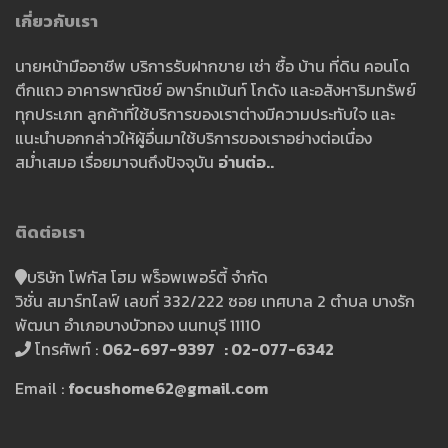
เกี่ยวกับเรา
นายหน้ามืออาชีพ บริการรับฝากขาย เช่า ซื้อ บ้าน ที่ดิน คอนโด
ตึกแถว อาคารพาณิชย์ อพาร์ทเม้นท์ โกดัง และอสังหาริมทรัพย์
ทุกประเภท ลูกค้าที่ใช้บริการของเราต่างมีความประทับใจ และ
แนะนำบอกกล่าวให้ผู้อื่นมาใช้บริการของเราอย่างต่อเนื่อง
สม่ำเสมอ เรื่อยมาจนถึงปัจจุบัน
อ่านต่อ..
ติดต่อเรา
บริษัท โฟกัส โฮม พร็อพเพอร์ตี้ จำกัด
วิชั่น สมาร์ทไลฟ์ เลขที่ 332/222 ซอย เทศบาล 2 ตำบล บางรัก
พัฒนา อำเภอบางบัวทอง นนทบุรี 11110
โทรศัพท์ :
062-697-9397 : 02-077-6342
Email :
focushome62@gmail.com