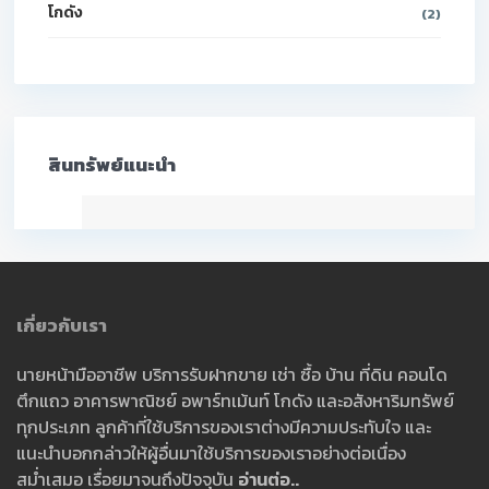
โกดัง
(2)
สินทรัพย์แนะนำ
เกี่ยวกับเรา
นายหน้ามืออาชีพ บริการรับฝากขาย เช่า ซื้อ บ้าน ที่ดิน คอนโด
ตึกแถว อาคารพาณิชย์ อพาร์ทเม้นท์ โกดัง และอสังหาริมทรัพย์
ทุกประเภท ลูกค้าที่ใช้บริการของเราต่างมีความประทับใจ และ
แนะนำบอกกล่าวให้ผู้อื่นมาใช้บริการของเราอย่างต่อเนื่อง
สม่ำเสมอ เรื่อยมาจนถึงปัจจุบัน
อ่านต่อ..