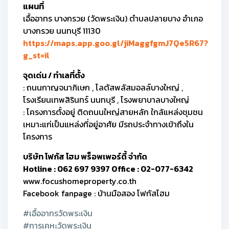
แผนที่
เอื้ออาทร บางกรวย (วัดพระเงิน) ตำบลปลายบาง อำเภอ
บางกรวย นนทบุรี 11130
https://maps.app.goo.gl/jiMaggfgmJ7Qe5R67?
g_st=il
จุดเด่น / ทำเลที่ตั้ง
: ถนนกาญจนาภิเษก , โลตัสพลัสมอลล์บางใหญ่ ,
โรงเรียนเทพสิรินทร์ นนทบุรี , โรงพยาบาลบางใหญ่
: โครงการตั้งอยู่ ติดถนนใหญ่สายหลัก ใกล้แหล่งชุมชน
เหมาะแก่เป็นแหล่งที่อยู่อาศัย มีรถประจำทางเข้าถึงใน
โครงการ
บริษัท โฟกัส โฮม พร็อพเพอร์ตี้ จำกัด
Hotline : 062 697 9397 Office : 02-077-6342
www.focushomeproperty.co.th
Facebook fanpage : บ้านมือสอง โฟกัสโฮม
#เอื้ออาทรวัดพระเงิน
#การเคหะวัดพระเงิน