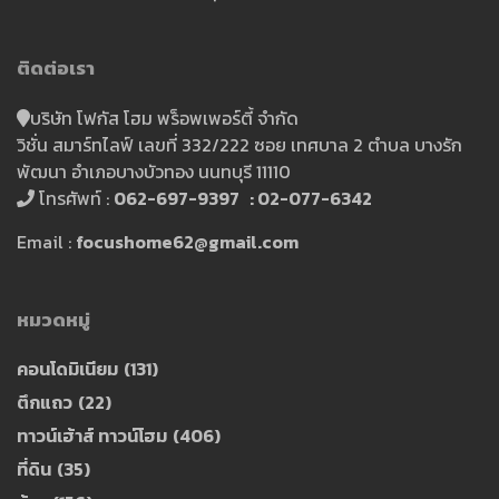
ติดต่อเรา
บริษัท โฟกัส โฮม พร็อพเพอร์ตี้ จำกัด
วิชั่น สมาร์ทไลฟ์ เลขที่ 332/222 ซอย เทศบาล 2 ตำบล บางรัก
พัฒนา อำเภอบางบัวทอง นนทบุรี 11110
โทรศัพท์ :
062-697-9397 : 02-077-6342
Email :
focushome62@gmail.com
หมวดหมู่
คอนโดมิเนียม
(131)
ตึกแถว
(22)
ทาวน์เฮ้าส์ ทาวน์โฮม
(406)
ที่ดิน
(35)