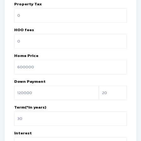
Property Tax
HOO fees
Home Price
Down Payment
Term(*in years)
Interest