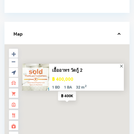
Map
เอื้ออาทร วัดกู้ 2
฿ 400,000
2
1 BD
1 BA
32 m
฿ 400K