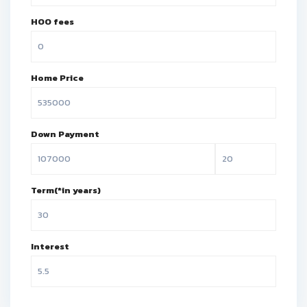
HOO fees
Home Price
Down Payment
Term(*in years)
Interest