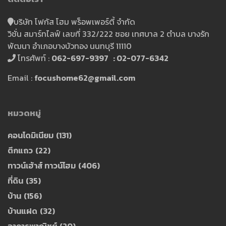
บริษัท โฟกัส โฮม พร็อพเพอร์ตี้ จำกัด
วิชั่น สมาร์ทไลฟ์ เลขที่ 332/222 ซอย เทศบาล 2 ตำบล บางรัก
พัฒนา อำเภอบางบัวทอง นนทบุรี 11110
โทรศัพท์ :
062-697-9397 : 02-077-6342
Email :
focushome62@gmail.com
หมวดหมู่
คอนโดมิเนียม
(131)
ตึกแถว
(22)
ทาวน์เฮ้าส์ ทาวน์โฮม
(406)
ที่ดิน
(35)
บ้าน
(156)
บ้านแฝด
(32)
อาคารพาณิชย์
(20)