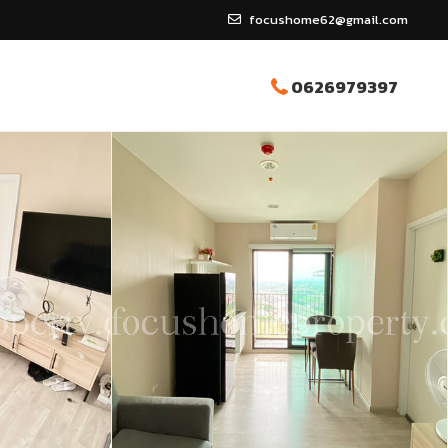
focushome62@gmail.com
0626979397