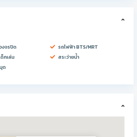
วงจรปิด
รถไฟฟ้า BTS/MRT
ด็กเล่น
สระว่ายน้ำ
มุด