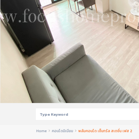
Home
คอนโดมิเนียม
พลัมคอนโด เซ็นทรัล สเตชั่น เฟส 2