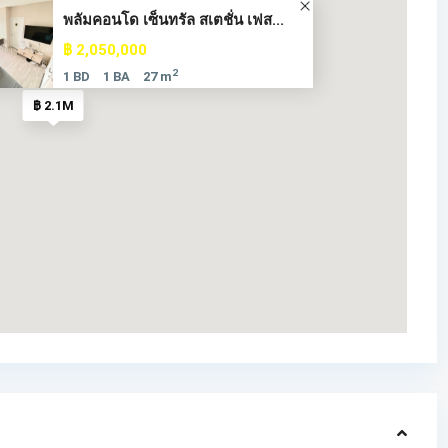
พลัมคอนโด เซ็นทรัล สเตชั่น เฟส...
฿ 2,050,000
2
1 BD
1 BA
27 m
฿ 2.1M