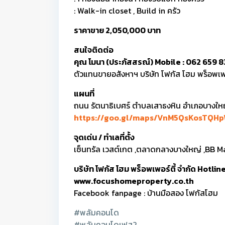
: Walk-in closet , Build in ครัว
ราคาขาย 2,050,000 บาท
สนใจติดต่อ
คุณ โมนา (ประภัสสรณ์) Mobile : 062 659 8
ตัวแทนขายอสังหาฯ บริษัท โฟกัส โฮม พร็อพเพอ
แผนที่
ถนน รัตนาธิเบศร์ ตำบลเสาธงหิน อำเภอบางใหญ่
https://goo.gl/maps/VnM5QsKosTQH
จุดเด่น / ทำเลที่ตั้ง
เซ็นทรัล เวสต์เกต ,ตลาดกลางบางใหญ่ ,BB 
บริษัท โฟกัส โฮม พร็อพเพอร์ตี้ จำกัด Hotl
www.focushomeproperty.co.th
Facebook fanpage : บ้านมือสอง โฟกัสโฮม
#พลัมคอนโด
#พลัมคอนโดเฟส2