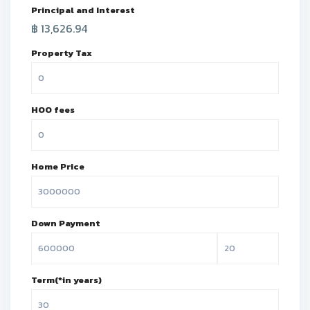
Principal and Interest
฿
13,626.94
Property Tax
HOO fees
Home Price
Down Payment
Term(*in years)