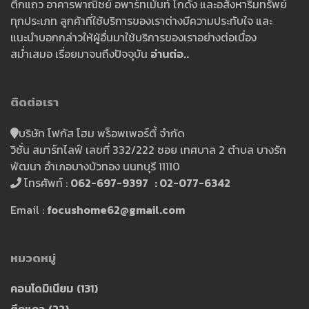
ตึกแถว อาคารพาณิชย์ อพาร์ทเม้นท์ โกดัง และอสังหาริมทรัพย์
ทุกประเภท ลูกค้าที่ใช้บริการของเราต่างมีความประทับใจ และ
แนะนำบอกกล่าวให้ผู้อื่นมาใช้บริการของเราอย่างต่อเนื่อง
สม่ำเสมอ เรื่อยมาจนถึงปัจจุบัน
อ่านต่อ..
ติดต่อเรา
บริษัท โฟกัส โฮม พร็อพเพอร์ตี้ จำกัด
วิชั่น สมาร์ทไลฟ์ เลขที่ 332/222 ซอย เทศบาล 2 ตำบล บางรัก
พัฒนา อำเภอบางบัวทอง นนทบุรี 11110
โทรศัพท์ :
062-697-9397 : 02-077-6342
Email :
focushome62@gmail.com
หมวดหมู่
คอนโดมิเนียม
(131)
ตึกแถว
(22)