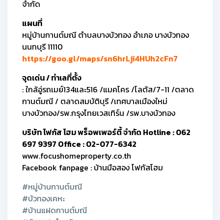
จำกัด
แผนที่
หมู่บ้านกานต์มณี
ตำบลบางบัวทอง อำเภอ บางบัวทอง
นนทบุรี 11110
https://goo.gl/maps/sn6hrLji4HUh2cFn7
จุดเด่น / ทำเลที่ตั้ง
: ใกล้อู่รถเมย์134และ516 /แมคโคร /โลตัส/7-11 /ตลาด
กานต์มณี / ตลาดสมบัติบุรี /เทศบาลเมืองใหม่
บางบัวทอง/รพ.กรุงไทยเวสเทิร์น /รพ.บางบัวทอง
บริษัท โฟกัส โฮม พร็อพเพอร์ตี้ จำกัด Hotline : 062
697 9397 Office : 02-077-6342
www.focushomeproperty.co.th
Facebook fanpage : บ้านมือสอง โฟกัสโฮม
#หมู่บ้านกานต์มณี
#บัวทองเคหะ
#บ้านแฝดกานต์มณี