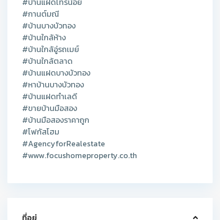
#บ้านแฝดไทรน้อย
#กานต์มณี
#บ้านบางบัวทอง
#บ้านใกล้ห้าง
#บ้านใกล้อู่รถเมย์
#บ้านใกล้ตลาด
#บ้านแฝดบางบัวทอง
#หาบ้านบางบัวทอง
#บ้านแฝดทำเลดี
#ขายบ้านมือสอง
#บ้านมือสองราคาถูก
#โฟกัสโฮม
#AgencyforRealestate
#www.focushomeproperty.co.th
ที่อยู่