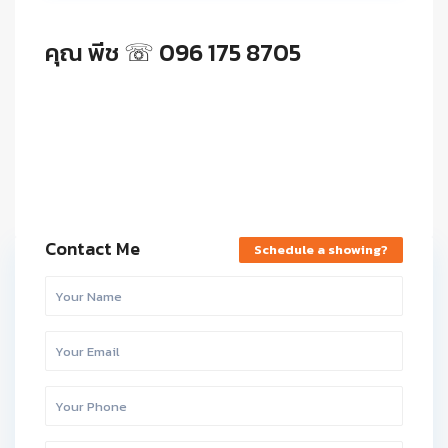
คุณ พีช ☏ 096 175 8705
Contact Me
Schedule a showing?