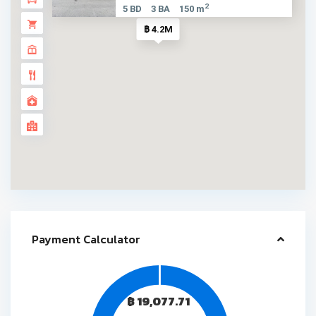
2
5 BD
3 BA
150 m
฿ 4.2M
Payment Calculator
฿
19,077.71