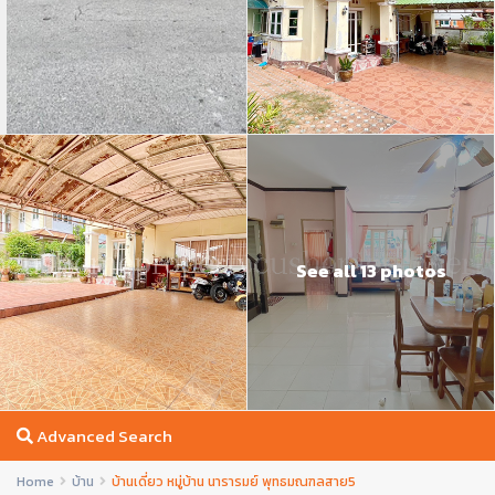
See all 13 photos
Advanced Search
Home
บ้าน
บ้านเดี่ยว หมู่บ้าน นารารมย์ พุทธมณฑลสาย5