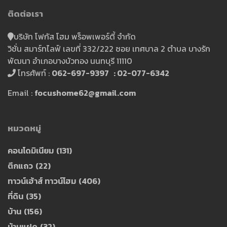
ติดต่อเรา
บริษัท โฟกัส โฮม พร็อพเพอร์ตี้ จำกัด
วิชั่น สมาร์ทไลฟ์ เลขที่ 332/222 ซอย เทศบาล 2 ตำบล บางรัก
พัฒนา อำเภอบางบัวทอง นนทบุรี 11110
โทรศัพท์ :
062-697-9397 : 02-077-6342
Email :
focushome62@gmail.com
หมวดหมู่
คอนโดมิเนียม
(131)
ตึกแถว
(22)
ทาวน์เฮ้าส์ ทาวน์โฮม
(406)
ที่ดิน
(35)
บ้าน
(156)
บ้านแฝด
(32)