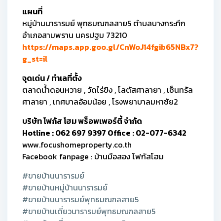
แผนที่
หมู่บ้านนารารมย์ พุทธมณฑลสาย5 ตำบลบางกระทึก
อำเภอสามพราน นครปฐม 73210
https://maps.app.goo.gl/CnWoJ14fgib65NBx7?
g_st=il
จุดเด่น / ทำเลที่ตั้ง
ตลาดน้ำดอนหวาย , วัดไร่ขิง , โลตัสศาลายา , เซ็นทรัล
ศาลายา , เทศบาลอ้อมน้อย , โรงพยาบาลมหาชัย2
บริษัท โฟกัส โฮม พร็อพเพอร์ตี้ จำกัด
Hotline : 062 697 9397 Office : 02-077-6342
www.focushomeproperty.co.th
Facebook fanpage : บ้านมือสอง โฟกัสโฮม
#ขายบ้านนารารมย์
#ขายบ้านหมู่บ้านนารารมย์
#ขายบ้านนารารมย์พุทธมณฑลสาย5
#ขายบ้านเดี่ยวนารารมย์พุทธมณฑลสาย5