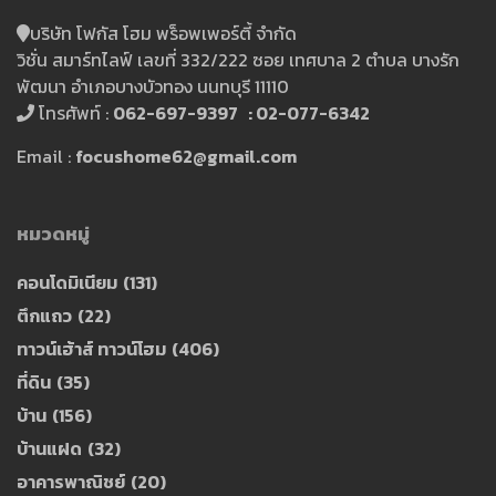
บริษัท โฟกัส โฮม พร็อพเพอร์ตี้ จำกัด
วิชั่น สมาร์ทไลฟ์ เลขที่ 332/222 ซอย เทศบาล 2 ตำบล บางรัก
พัฒนา อำเภอบางบัวทอง นนทบุรี 11110
โทรศัพท์ :
062-697-9397 : 02-077-6342
Email :
focushome62@gmail.com
หมวดหมู่
คอนโดมิเนียม
(131)
ตึกแถว
(22)
ทาวน์เฮ้าส์ ทาวน์โฮม
(406)
ที่ดิน
(35)
บ้าน
(156)
บ้านแฝด
(32)
อาคารพาณิชย์
(20)