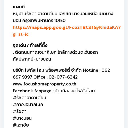
แผนที่
หมู่บ้านรัชดา อาคาเดียน เอกชัย บางบอนเหนือ เขตบาง
บอน กรุงเทพมหานคร 10150
https://maps.app.goo.gl/FcozTBCdfGyKmdaKA?
g_st=ic
จุดเด่น / ทำเลที่ตั้ง
: ติดถนนกาญจนาภิเษก ใกล้ทางด่วนตะวันออก
กัลปพฤกษ์-บางบอน
บริษัท โฟกัส โฮม พร็อพเพอร์ตี้ จำกัด Hotline : 062
697 9397 Office : 02-077-6342
www.focushomeproperty.co.th
Facebook fanpage : บ้านมือสอง โฟกัสโฮม
#รัชดาอาคาเดียน
#กาญจนาภิเษก
#รัชดา
#บางบอน
#เอกชัย