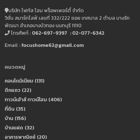
บริษัท โฟกัส โฮม พร็อพเพอร์ตี้ จำกัด
วิชั่น สมาร์ทไลฟ์ เลขที่ 332/222 ซอย เทศบาล 2 ตำบล บางรัก
พัฒนา อำเภอบางบัวทอง นนทบุรี 11110
โทรศัพท์ :
062-697-9397 : 02-077-6342
Email :
focushome62@gmail.com
หมวดหมู่
คอนโดมิเนียม
(131)
ตึกแถว
(22)
ทาวน์เฮ้าส์ ทาวน์โฮม
(406)
ที่ดิน
(35)
บ้าน
(156)
บ้านแฝด
(32)
อาคารพาณิชย์
(20)