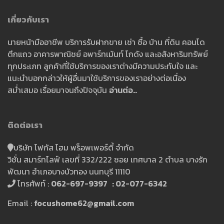
เกี่ยวกับเรา
นายหน้ามืออาชีพ บริการรับฝากขาย เช่า ซื้อ บ้าน ที่ดิน คอนโด
ตึกแถว อาคารพาณิชย์ อพาร์ทเม้นท์ โกดัง และอสังหาริมทรัพย์
ทุกประเภท ลูกค้าที่ใช้บริการของเราต่างมีความประทับใจ และ
แนะนำบอกกล่าวให้ผู้อื่นมาใช้บริการของเราอย่างต่อเนื่อง
สม่ำเสมอ เรื่อยมาจนถึงปัจจุบัน
อ่านต่อ..
ติดต่อเรา
บริษัท โฟกัส โฮม พร็อพเพอร์ตี้ จำกัด
วิชั่น สมาร์ทไลฟ์ เลขที่ 332/222 ซอย เทศบาล 2 ตำบล บางรัก
พัฒนา อำเภอบางบัวทอง นนทบุรี 11110
โทรศัพท์ :
062-697-9397 : 02-077-6342
Email :
focushome62@gmail.com