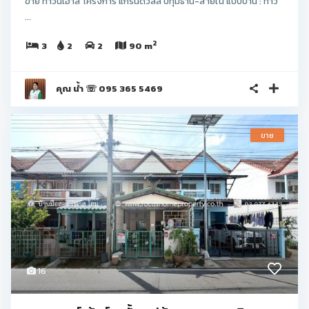
ขาย ทาวน์เฮ้าส์ โครงการ แกรนด์วิลล์ ปทุมธานี-สายใน แบบบ้าน : ทาว
...
2
3
2
2
90 m
คุณ น้ำ ☏ 095 365 5469
ขาย
16