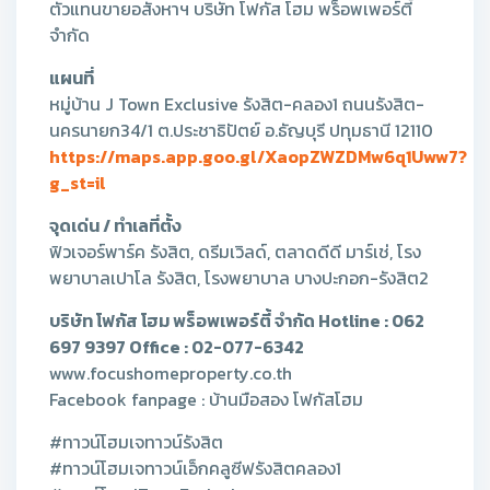
ตัวแทนขายอสังหาฯ บริษัท โฟกัส โฮม พร็อพเพอร์ตี้
จำกัด
แผนที่
หมู่บ้าน J Town Exclusive รังสิต-คลอง1 ถนนรังสิต-
นครนายก34/1 ต.ประชาธิปัตย์ อ.ธัญบุรี ปทุมธานี 12110
https://maps.app.goo.gl/XaopZWZDMw6q1Uww7?
g_st=il
จุดเด่น / ทำเลที่ตั้ง
ฟิวเจอร์พาร์ค รังสิต, ดรีมเวิลด์, ตลาดดีดี มาร์เช่, โรง
พยาบาลเปาโล รังสิต, โรงพยาบาล บางปะกอก-รังสิต2
บริษัท โฟกัส โฮม พร็อพเพอร์ตี้ จำกัด Hotline : 062
697 9397 Office : 02-077-6342
www.focushomeproperty.co.th
Facebook fanpage : บ้านมือสอง โฟกัสโฮม
#ทาวน์โฮมเจทาวน์รังสิต
#ทาวน์โฮมเจทาวน์เอ็กคลูซีฟรังสิตคลอง1