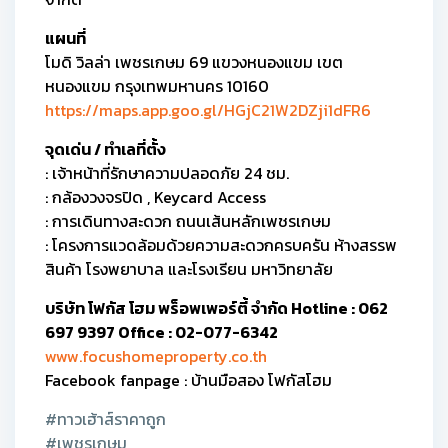
แผนที่
โมดิ วิลล่า เพชรเกษม 69 แขวงหนองแขม เขต
หนองแขม กรุงเทพมหานคร 10160
https://maps.app.goo.gl/HGjC21W2DZji1dFR6
จุดเด่น / ทำเลที่ตั้ง
: เจ้าหน้าที่รักษาความปลอดภัย 24 ชม.
: กล้องวงจรปิด , Keycard Access
: การเดินทางสะดวก ถนนเส้นหลักเพชรเกษม
: โครงการแวดล้อมด้วยความสะดวกครบครัน ห้างสรรพ
สินค้า โรงพยาบาล และโรงเรียน มหาวิทยาลัย
บริษัท โฟกัส โฮม พร็อพเพอร์ตี้ จำกัด Hotline : 062
697 9397 Office : 02-077-6342
www.focushomeproperty.co.th
Facebook fanpage : บ้านมือสอง โฟกัสโฮม
#ทาวเฮ้าส์ราคาถูก
#เพชรเกษม