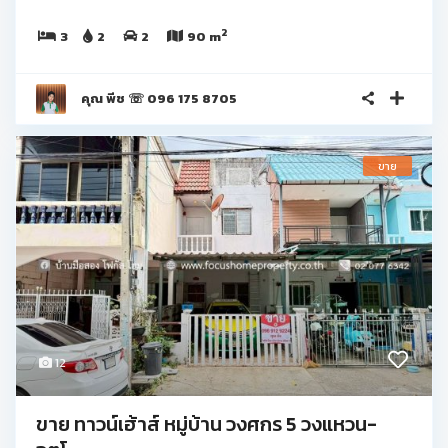
2
3
2
2
90 m
คุณ พีช ☏ 096 175 8705
ขาย
12
ขาย ทาวน์เฮ้าส์ หมู่บ้าน วงศกร 5 วงแหวน-