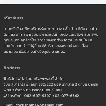
เกี่ยวกับเรา
นายหน้ามืออาชีพ บริการรับฝากขาย เช่า ซื้อ บ้าน ที่ดิน คอนโด
ตึกแถว อาคารพาณิชย์ อพาร์ทเม้นท์ โกดัง และอสังหาริมทรัพย์
ทุกประเภท ลูกค้าที่ใช้บริการของเราต่างมีความประทับใจ และ
แนะนำบอกกล่าวให้ผู้อื่นมาใช้บริการของเราอย่างต่อเนื่อง
สม่ำเสมอ เรื่อยมาจนถึงปัจจุบัน
อ่านต่อ..
ติดต่อเรา
บริษัท โฟกัส โฮม พร็อพเพอร์ตี้ จำกัด
วิชั่น สมาร์ทไลฟ์ เลขที่ 332/222 ซอย เทศบาล 2 ตำบล บางรัก
พัฒนา อำเภอบางบัวทอง นนทบุรี 11110
โทรศัพท์ :
062-697-9397 : 02-077-6342
Email :
focushome62@gmail.com