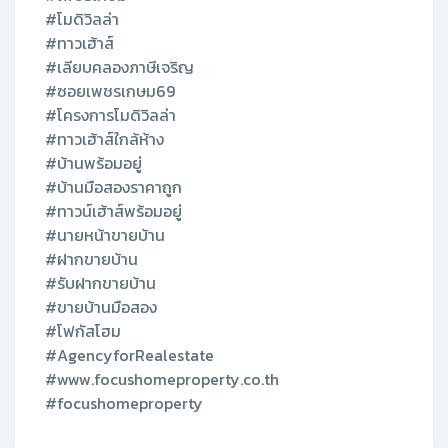
#โมดิวิลล่า
#ทาวเฮ้าส์
#เลียบคลองภาษีเจริญ
#ซอยเพชรเกษม69
#โครงการโมดิวิลล่า
#ทาวเฮ้าส์ใกล้ห้าง
#บ้านพร้อมอยู่
#บ้านมือสองราคาถูก
#ทาวน์เฮ้าส์พร้อมอยู่
#นายหน้าขายบ้าน
#ฝากขายบ้าน
#รับฝากขายบ้าน
#ขายบ้านมือสอง
#โฟกัสโฮม
#AgencyforRealestate
#www.focushomeproperty.co.th
#focushomeproperty