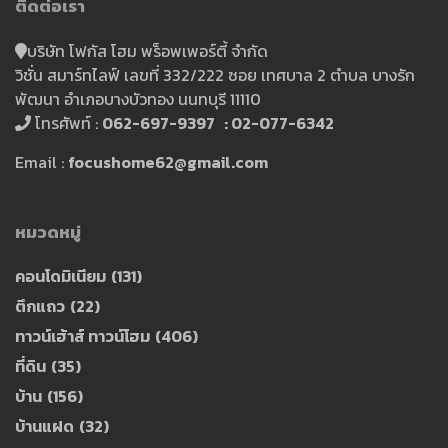
ติดต่อเรา
บริษัท โฟกัส โฮม พร็อพเพอร์ตี้ จำกัด
วิชั่น สมาร์ทไลฟ์ เลขที่ 332/222 ซอย เทศบาล 2 ตำบล บางรัก
พัฒนา อำเภอบางบัวทอง นนทบุรี 11110
โทรศัพท์ :
062-697-9397 : 02-077-6342
Email :
focushome62@gmail.com
หมวดหมู่
คอนโดมิเนียม
(131)
ตึกแถว
(22)
ทาวน์เฮ้าส์ ทาวน์โฮม
(406)
ที่ดิน
(35)
บ้าน
(156)
บ้านแฝด
(32)