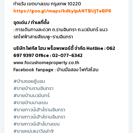
ท่าแร้ง เขตบางเขน กรุงเทพ 10220
https://goo.gl/maps/kdkyipANTBUjTeBP8
จุดเด่น / ทำเลที่ตั้ง
: การเดินทางสะดวก ถ.รามอินทรา ถ.นวมินทร์ แนว
รถไฟฟ้าสายสีชมพู-รามอินทรา
บริษัท โฟกัส โฮม พร็อพเพอร์ตี้ จำกัด Hotline : 062
697 9397 Office : 02-077-6342
www.focushomeproperty.co.th
Facebook fanpage : บ้านมือสอง โฟกัสโฮม
#บ้านซอยคู้บอน
#ขายบ้านรามอินทรา
#ขายบ้านนวมินทร์
#ขายบ้านบางเขน
#ขายทาวน์เฮ้าส์รามอินทรา
#ขายทาวน์เฮ้าส์รามอินทรา
#ขายทาวน์เฮ้าส์บางเขน
#ขายหมู่เสนาวิลล่า9