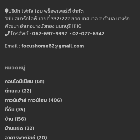
บริษัท โฟกัส โฮม พร็อพเพอร์ตี้ จำกัด
วิชั่น สมาร์ทไลฟ์ เลขที่ 332/222 ซอย เทศบาล 2 ตำบล บางรัก
พัฒนา อำเภอบางบัวทอง นนทบุรี 11110
โทรศัพท์ :
062-697-9397 : 02-077-6342
Email :
focushome62@gmail.com
หมวดหมู่
คอนโดมิเนียม
(131)
ตึกแถว
(22)
ทาวน์เฮ้าส์ ทาวน์โฮม
(406)
ที่ดิน
(35)
บ้าน
(156)
บ้านแฝด
(32)
อาคารพาณิชย์
(20)