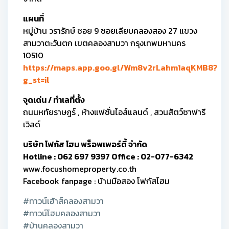
แผนที่
หมู่บ้าน วรารักษ์ ซอย 9 ซอยเลียบคลองสอง 27 แขวง
สามวาตะวันตก เขตคลองสามวา กรุงเทพมหานคร
10510
https://maps.app.goo.gl/Wm8v2rLahm1aqKMB8?
g_st=il
จุดเด่น / ทำเลที่ตั้ง
ถนนหทัยราษฎร์ , ห้างแฟชั่นไอส์แลนด์ , สวนสัตว์ซาฟารี
เวิลด์
บริษัท โฟกัส โฮม พร็อพเพอร์ตี้ จำกัด
Hotline : 062 697 9397 Office : 02-077-6342
www.focushomeproperty.co.th
Facebook fanpage : บ้านมือสอง โฟกัสโฮม
#ทาวน์เฮ้าส์คลองสามวา
#ทาวน์โฮมคลองสามวา
#บ้านคลองสามวา