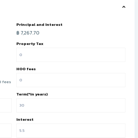
Principal and Interest
฿
7,267.70
Property Tax
HOO fees
 fees
Term(*in years)
Interest