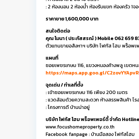
: 2 ห้องนอน 2 ห้องน้ำ ห้องรับแขก ห้องครัว 1จ
ราคาขาย 1,600,000 บาท
สนใจติดต่อ
คุณ โมนา ( ประภัสสรณ์ ) Mobile 062 659 8
ตัวแทนขายอสังหาฯ บริษัท โฟกัส โฮม พร็อพเพอ
แผนที่
ซอยเพชรเกษม 116, แขวงหนองค้างพลู เขตห
https://maps.app.goo.gl/C2zovYYApv
จุดเด่น / ทำเลที่ตั้ง
: เข้าซอยเพชรเกษม 116 เพียง 200 เมตร
: แวดล้อมด้วยความสะดวก ห้างสรรพสินค้า โร
: โครงการดี บ้านน่าอยู่
บริษัท โฟกัส โฮม พร็อพเพอร์ตี้ จำกัด Hotl
www.focushomeproperty.co.th
Facebook fanpage : บ้านมือสอง โฟกัสโฮม