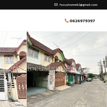
focushome62@gmail.com
0626979397