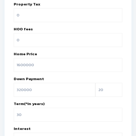
Property Tax
HOO fees
Home Price
Down Payment
Term(*in years)
Interest