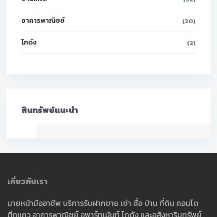
อาคารพาณิชย์
(20)
โกดัง
(2)
สินทรัพย์แนะนำ
เกี่ยวกับเรา
นายหน้ามืออาชีพ บริการรับฝากขาย เช่า ซื้อ บ้าน ที่ดิน คอนโด
ตึกแถว อาคารพาณิชย์ อพาร์ทเม้นท์ โกดัง และอสังหาริมทรัพย์