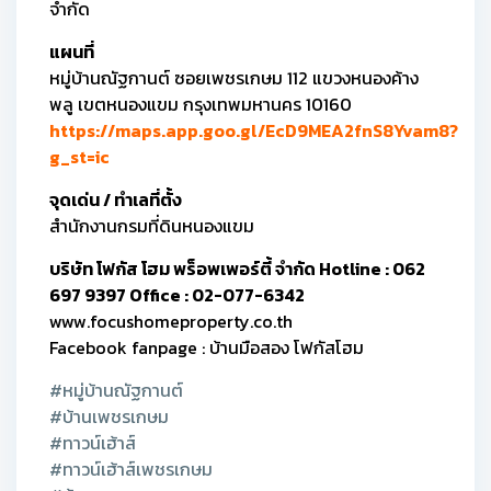
จำกัด
แผนที่
หมู่บ้านณัฐกานต์ ซอยเพชรเกษม 112 แขวงหนองค้าง
พลู เขตหนองแขม กรุงเทพมหานคร 10160
https://maps.app.goo.gl/EcD9MEA2fnS8Yvam8?
g_st=ic
จุดเด่น / ทำเลที่ตั้ง
สำนักงานกรมที่ดินหนองแขม
บริษัท โฟกัส โฮม พร็อพเพอร์ตี้ จำกัด Hotline : 062
697 9397 Office : 02-077-6342
www.focushomeproperty.co.th
Facebook fanpage : บ้านมือสอง โฟกัสโฮม
#หมู่บ้านณัฐกานต์
#บ้านเพชรเกษม
#ทาวน์เฮ้าส์
#ทาวน์เฮ้าส์เพชรเกษม