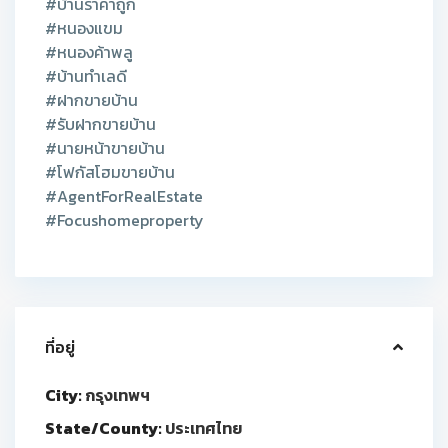
#บ้านราคาถูก
#หนองแขม
#หนองค้าพลู
#บ้านทำเลดี
#ฝากขายบ้าน
#รับฝากขายบ้าน
#นายหน้าขายบ้าน
#โฟกัสโฮมขายบ้าน
#AgentForRealEstate
#Focushomeproperty
ที่อยู่
City:
กรุงเทพฯ
State/County:
ประเทศไทย