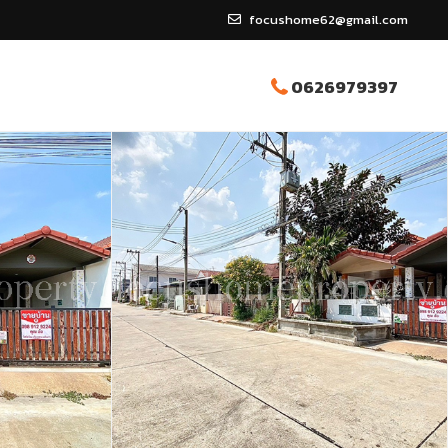
focushome62@gmail.com
0626979397