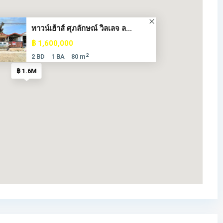
ทาวน์เฮ้าส์ ศุภลักษณ์ วิลเลจ ล...
฿ 1,600,000
2
2 BD
1 BA
80 m
฿ 1.6M