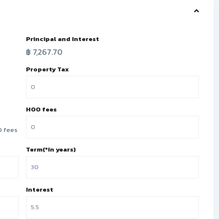
Principal and Interest
฿
7,267.70
Property Tax
HOO fees
 fees
Term(*in years)
Interest