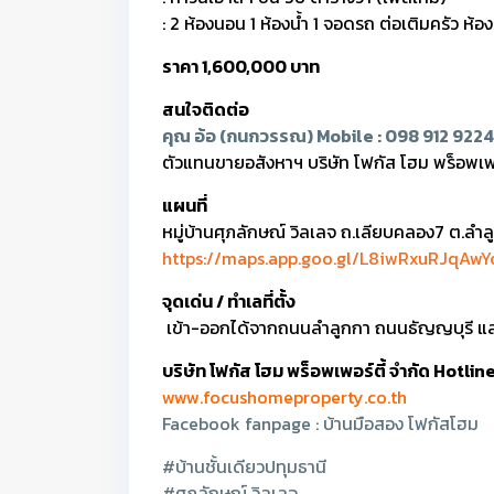
: 2 ห้องนอน 1 ห้องน้ำ 1 จอดรถ ต่อเติมครัว ห้
ราคา 1,600,000 บาท
สนใจติดต่อ
คุณ อ้อ (กนกวรรณ) Mobile : 098 912 9224 
ตัวแทนขายอสังหาฯ บริษัท โฟกัส โฮม พร็อพเพอ
แผนที่
หมู่บ้านศุภลักษณ์ วิลเลจ ถ.เลียบคลอง7 ต.ลำล
https://maps.app.goo.gl/L8iwRxuRJqAw
จุดเด่น / ทำเลที่ตั้ง
เข้า-ออกได้จากถนนลำลูกกา ถนนธัญญบุรี แ
บริษัท โฟกัส โฮม พร็อพเพอร์ตี้ จำกัด Hotl
www.focushomeproperty.co.th
Facebook fanpage : บ้านมือสอง โฟกัสโฮม
#บ้านชั้นเดียวปทุมธานี
#ศุภลักษณ์ วิลเลจ