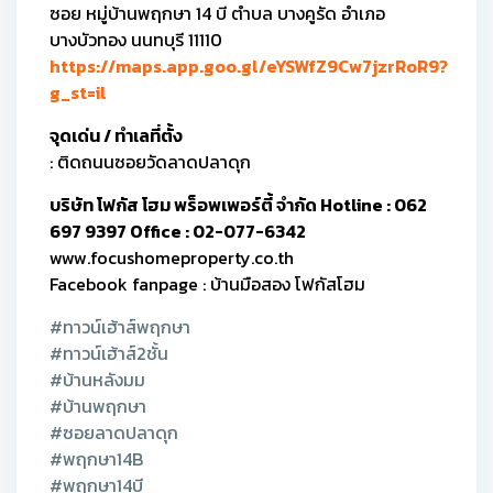
ซอย หมู่บ้านพฤกษา 14 บี ตำบล บางคูรัด อำเภอ
บางบัวทอง นนทบุรี 11110
https://maps.app.goo.gl/eYSWfZ9Cw7jzrRoR9?
g_st=il
จุดเด่น / ทำเลที่ตั้ง
: ติดถนนซอยวัดลาดปลาดุก
บริษัท โฟกัส โฮม พร็อพเพอร์ตี้ จำกัด Hotline : 062
697 9397 Office : 02-077-6342
www.focushomeproperty.co.th
Facebook fanpage : บ้านมือสอง โฟกัสโฮม
#ทาวน์เฮ้าส์พฤกษา
#ทาวน์เฮ้าส์2ชั้น
#บ้านหลังมม
#บ้านพฤกษา
#ซอยลาดปลาดุก
#พฤกษา14B
#พฤกษา14บี