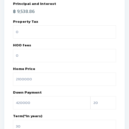
Principal and Interest
฿
9,538.86
Property Tax
HOO fees
Home Price
Down Payment
Term(*in years)