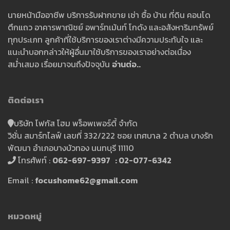
นายหน้ามืออาชีพ บริการรับฝากขาย เช่า ซื้อ บ้าน ที่ดิน คอนโด
ตึกแถว อาคารพาณิชย์ อพาร์ทเม้นท์ โกดัง และอสังหาริมทรัพย์
ทุกประเภท ลูกค้าที่ใช้บริการของเราต่างมีความประทับใจ และ
แนะนำบอกกล่าวให้ผู้อื่นมาใช้บริการของเราอย่างต่อเนื่อง
สม่ำเสมอ เรื่อยมาจนถึงปัจจุบัน
อ่านต่อ..
ติดต่อเรา
บริษัท โฟกัส โฮม พร็อพเพอร์ตี้ จำกัด
วิชั่น สมาร์ทไลฟ์ เลขที่ 332/222 ซอย เทศบาล 2 ตำบล บางรัก
พัฒนา อำเภอบางบัวทอง นนทบุรี 11110
โทรศัพท์ :
062-697-9397 : 02-077-6342
Email :
focushome62@gmail.com
หมวดหมู่