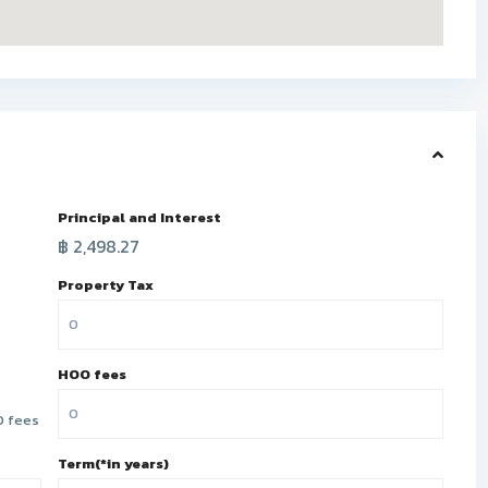
Principal and Interest
฿
2,498.27
Property Tax
HOO fees
 fees
Term(*in years)