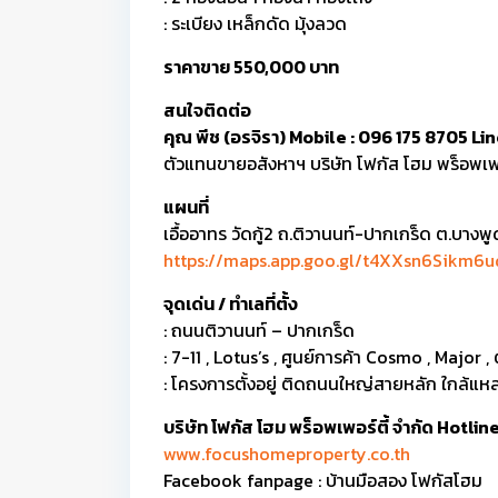
: ระเบียง เหล็กดัด มุ้งลวด
ราคาขาย 550,000 บาท
สนใจติดต่อ
คุณ พีช (อรจิรา) Mobile : 096 175 8705 L
ตัวแทนขายอสังหาฯ บริษัท โฟกัส โฮม พร็อพเพอ
แผนที่
เอื้ออาทร วัดกู้2 ถ.ติวานนท์-ปากเกร็ด ต.บางพู
https://maps.app.goo.gl/t4XXsn6Sikm6u
จุดเด่น / ทำเลที่ตั้ง
: ถนนติวานนท์ – ปากเกร็ด
: 7-11 , Lotus’s , ศูนย์การค้า Cosmo , Majo
: โครงการตั้งอยู่ ติดถนนใหญ่สายหลัก ใกล้แหล่
บริษัท โฟกัส โฮม พร็อพเพอร์ตี้ จำกัด Hotl
www.focushomeproperty.co.th
Facebook fanpage : บ้านมือสอง โฟกัสโฮม