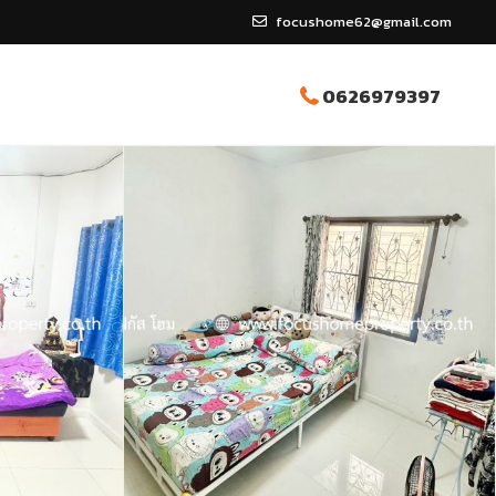
focushome62@gmail.com
0626979397