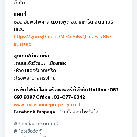
จำกัด
แผนที่
ซอย อัมพรไพศาล ต.บางพูด อ.ปากเกร็ด จ.นนทบุรี
11120
https://goo.gl/maps/Me4u6iKvQimaBL786?
g_st=ac
จุดเด่น/ทำเลที่ตั้ง
: ถนนแจ้งวัฒนะ , เมืองทอง
: ห้างเมเจอร์ปากเกร็ด
: โรงพยาบาลกรุงไทย
บริษัท โฟกัส โฮม พร็อพเพอร์ตี้ จำกัด Hotline : 062
697 9397 Office : 02-077-6342
www.focushomeproperty.co.th
Facebook fanpage : บ้านมือสอง โฟกัสโฮม
#ห้องเอื้ออาทรนนทบุรี
#ห้องเอื้อวัดกู้