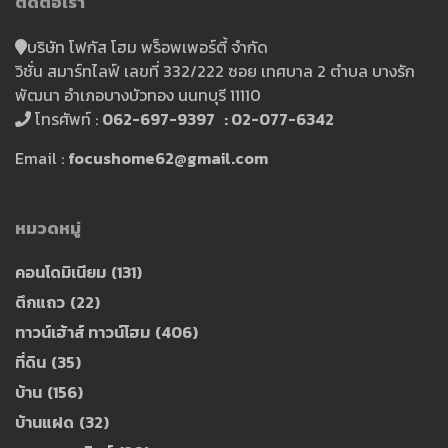
ติดต่อเรา
บริษัท โฟกัส โฮม พร็อพเพอร์ตี้ จำกัด
วิชั่น สมาร์ทไลฟ์ เลขที่ 332/222 ซอย เทศบาล 2 ตำบล บางรัก
พัฒนา อำเภอบางบัวทอง นนทบุรี 11110
โทรศัพท์ :
062-697-9397 : 02-077-6342
Email :
focushome62@gmail.com
หมวดหมู่
คอนโดมิเนียม
(131)
ตึกแถว
(22)
ทาวน์เฮ้าส์ ทาวน์โฮม
(406)
ที่ดิน
(35)
บ้าน
(156)
บ้านแฝด
(32)