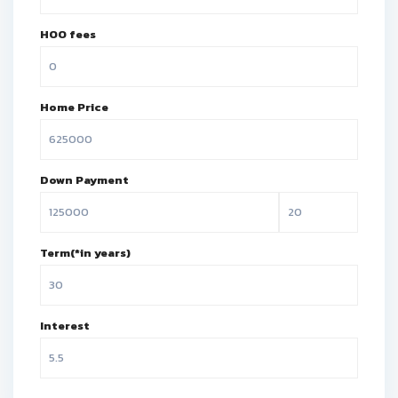
HOO fees
Home Price
Down Payment
Term(*in years)
Interest