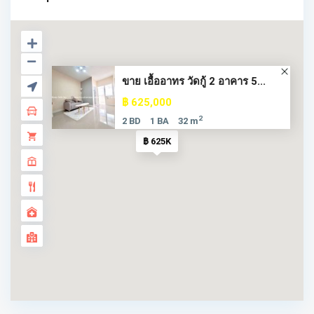
ขาย เอื้ออาทร วัดกู้ 2 อาคาร 5...
฿ 625,000
2
2 BD
1 BA
32 m
฿ 625K