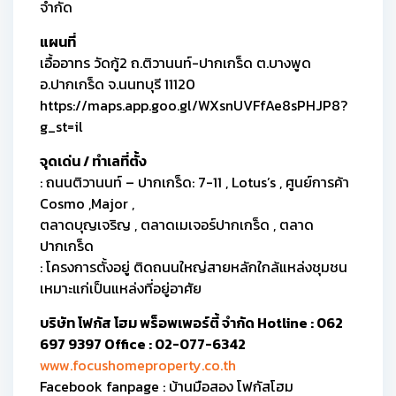
จำกัด
แผนที่
เอื้ออาทร วัดกู้2 ถ.ติวานนท์-ปากเกร็ด ต.บางพูด
อ.ปากเกร็ด จ.นนทบุรี 11120
https://maps.app.goo.gl/WXsnUVFfAe8sPHJP8?
g_st=il
จุดเด่น / ทำเลที่ตั้ง
: ถนนติวานนท์ – ปากเกร็ด: 7-11 , Lotus’s , ศูนย์การค้า
Cosmo ,Major ,
ตลาดบุญเจริญ , ตลาดเมเจอร์ปากเกร็ด , ตลาด
ปากเกร็ด
: โครงการตั้งอยู่ ติดถนนใหญ่สายหลักใกล้แหล่งชุมชน
เหมาะแก่เป็นแหล่งที่อยู่อาศัย
บริษัท โฟกัส โฮม พร็อพเพอร์ตี้ จำกัด Hotline : 062
697 9397 Office : 02-077-6342
www.focushomeproperty.co.th
Facebook fanpage : บ้านมือสอง โฟกัสโฮม