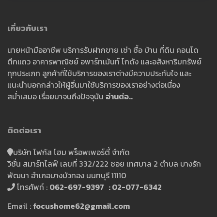
เกี่ยวกับเรา
นายหน้ามืออาชีพ บริการรับฝากขาย เช่า ซื้อ บ้าน ที่ดิน คอนโด
ตึกแถว อาคารพาณิชย์ อพาร์ทเม้นท์ โกดัง และอสังหาริมทรัพย์
ทุกประเภท ลูกค้าที่ใช้บริการของเราต่างมีความประทับใจ และ
แนะนำบอกกล่าวให้ผู้อื่นมาใช้บริการของเราอย่างต่อเนื่อง
สม่ำเสมอ เรื่อยมาจนถึงปัจจุบัน
อ่านต่อ..
ติดต่อเรา
บริษัท โฟกัส โฮม พร็อพเพอร์ตี้ จำกัด
วิชั่น สมาร์ทไลฟ์ เลขที่ 332/222 ซอย เทศบาล 2 ตำบล บางรัก
พัฒนา อำเภอบางบัวทอง นนทบุรี 11110
โทรศัพท์ :
062-697-9397 : 02-077-6342
Email :
focushome62@gmail.com