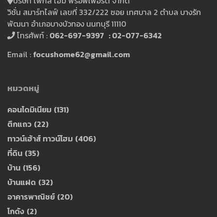
บริษัท โฟกัส โฮม พร็อพเพอร์ตี้ จำกัด
วิชั่น สมาร์ทไลฟ์ เลขที่ 332/222 ซอย เทศบาล 2 ตำบล บางรัก
พัฒนา อำเภอบางบัวทอง นนทบุรี 11110
โทรศัพท์ :
062-697-9397 : 02-077-6342
Email :
focushome62@gmail.com
หมวดหมู่
คอนโดมิเนียม
(131)
ตึกแถว
(22)
ทาวน์เฮ้าส์ ทาวน์โฮม
(406)
ที่ดิน
(35)
บ้าน
(156)
บ้านแฝด
(32)
อาคารพาณิชย์
(20)
โกดัง
(2)