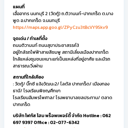
แผนที่
เอื้ออาทร นนทบุรี 2 (วัดกู้) ถ.ติวานนท์-ปากเกร็ด ต.บาง
พูด อ.ปากเกร็ด จ.นนทบุรี
https://maps.app.goo.gl/ZPyCzu3tBcVY9Skv9
จุดเด่น / ทำเลที่ตั้ง
ถนนติวานนท์ ถนนสุขาประชาสรรค์3
อยู่ใกล้รถไฟฟ้าสายสีชมพู สถานีเลี่ยงเมืองปากเกร็ด
ใกล้แหล่งชุมชนเหมาะแก่เป็นแหล่งที่อยู่อาศัย และมีรถ
สาธารณะวิ่งผ่าน
สถานที่ใกล้เคียง
: วัดกู้/ บิ๊กซี แจ้งวัฒนะ2/ โลตัส ปากเกร็ด/ เมืองทอง
ธานี/ โรงเรียนพิชญศึกษา
โรงเรียนอัมพรไพศาล/ โรงพยาบาลชลประทาน/ ตลาด
ปากเกร็ด
บริษัท โฟกัส โฮม พร็อพเพอร์ตี้ จำกัด Hotline : 062
697 9397 Office : 02-077-6342