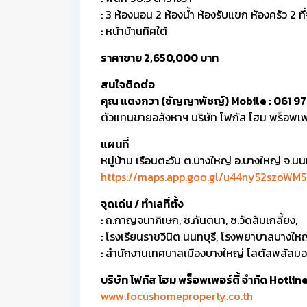
: 3 ห้องนอน 2 ห้องน้ำ ห้องรับแขก ห้องครัว 2 ท
: หน้าบ้านทิศใต้
ราคาขาย 2,650,000 บาท
สนใจติดต่อ
คุณ แตงกวา (ชัญญาพัชญ์) Mobile : 061 97
ตัวแทนขายอสังหาฯ บริษัท โฟกัส โฮม พร็อพเพอ
แผนที่
หมู่บ้าน เรือนตะวัน ต.บางใหญ่ อ.บางใหญ่ จ.นนท
https://maps.app.goo.gl/u44ny52szoWM
จุดเด่น / ทำเลที่ตั้ง
: ถ.กาญจนาภิเษก, ซ.กันตนา, ซ.วัดส้มเกลี้ยง,
: โรงเรียนราชวินิต นนทบุรี, โรงพยาบาลบางให
: สำนักงานเทศบาลเมืองบางใหญ่ โลตัสพลัสม
บริษัท โฟกัส โฮม พร็อพเพอร์ตี้ จำกัด Hotl
www.focushomeproperty.co.th