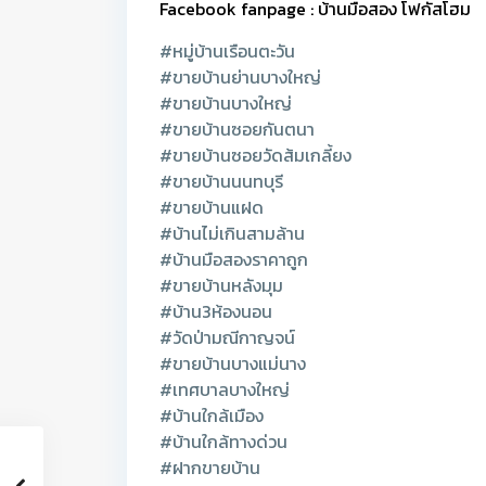
Facebook fanpage : บ้านมือสอง โฟกัสโฮม
#หมู่บ้านเรือนตะวัน
#ขายบ้านย่านบางใหญ่
#ขายบ้านบางใหญ่
#ขายบ้านซอยกันตนา
#ขายบ้านซอยวัดส้มเกลี้ยง
#ขายบ้านนนทบุรี
#ขายบ้านแฝด
#บ้านไม่เกินสามล้าน
#บ้านมือสองราคาถูก
#ขายบ้านหลังมุม
#บ้าน3ห้องนอน
#วัดป่ามณีกาญจน์
#ขายบ้านบางแม่นาง
#เทศบาลบางใหญ่
#บ้านใกล้เมือง
#บ้านใกล้ทางด่วน
#ฝากขายบ้าน