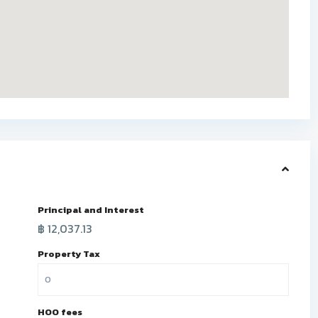
Principal and Interest
฿
12,037.13
Property Tax
HOO fees