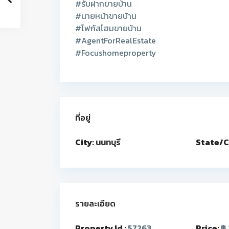
#รับฝากขายบ้าน
#นายหน้าขายบ้าน
#โฟกัสโฮมขายบ้าน
#AgentForRealEstate
#Focushomeproperty
ที่อยู่
City:
นนทบุรี
State/C
รายละเอียด
Property Id :
57263
Price:
฿ 