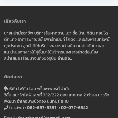
เกี่ยวกับเรา
นายหน้ามืออาชีพ บริการรับฝากขาย เช่า ซื้อ บ้าน ที่ดิน คอนโด
ตึกแถว อาคารพาณิชย์ อพาร์ทเม้นท์ โกดัง และอสังหาริมทรัพย์
ทุกประเภท ลูกค้าที่ใช้บริการของเราต่างมีความประทับใจ และ
แนะนำบอกกล่าวให้ผู้อื่นมาใช้บริการของเราอย่างต่อเนื่อง
สม่ำเสมอ เรื่อยมาจนถึงปัจจุบัน
อ่านต่อ..
ติดต่อเรา
บริษัท โฟกัส โฮม พร็อพเพอร์ตี้ จำกัด
วิชั่น สมาร์ทไลฟ์ เลขที่ 332/222 ซอย เทศบาล 2 ตำบล บางรัก
พัฒนา อำเภอบางบัวทอง นนทบุรี 11110
โทรศัพท์ :
062-697-9397 : 02-077-6342
Email :
focushome62@gmail.com