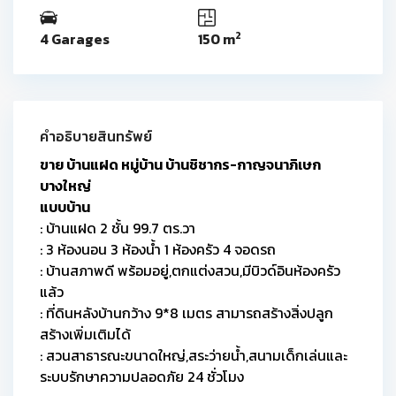
2
4 Garages
150 m
คำอธิบายสินทรัพย์
ขาย บ้านแฝด หมู่บ้าน บ้านชิชากร-กาญจนาภิเษก
บางใหญ่
แบบบ้าน
: บ้านแฝด 2 ชั้น 99.7 ตร.วา
: 3 ห้องนอน 3 ห้องน้ำ 1 ห้องครัว 4 จอดรถ
: บ้านสภาพดี พร้อมอยู่,ตกแต่งสวน,มีบิวด์อินห้องครัว
แล้ว
: ที่ดินหลังบ้านกว้าง 9*8 เมตร สามารถสร้างสิ่งปลูก
สร้างเพิ่มเติมได้
: สวนสาธารณะขนาดใหญ่,สระว่ายน้ำ,สนามเด็กเล่นและ
ระบบรักษาความปลอดภัย 24 ชั่วโมง