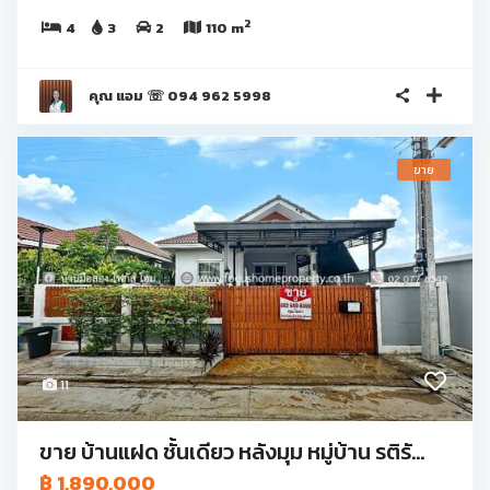
2
4
3
2
110 m
คุณ แอม ☏ 094 962 5998
ขาย
11
ขาย บ้านแฝด ชั้นเดียว หลังมุม หมู่บ้าน รติรั...
฿ 1,890,000