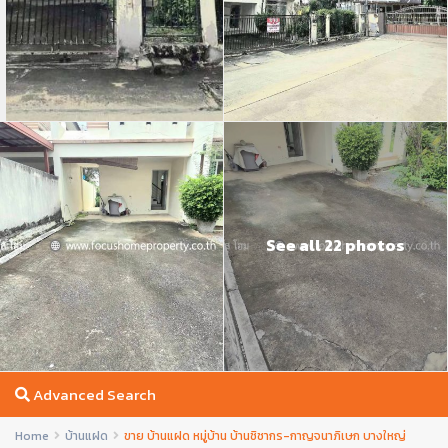
See all 22 photos
Advanced Search
Home
บ้านแฝด
ขาย บ้านแฝด หมู่บ้าน บ้านชิชากร-กาญจนาภิเษก บางใหญ่