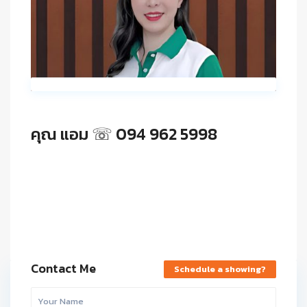
คุณ แอม ☏ 094 962 5998
Contact Me
Schedule a showing?