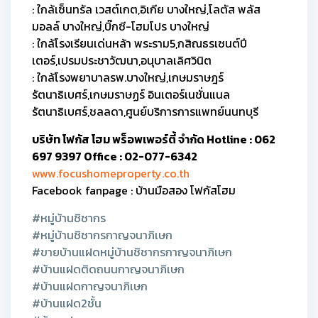
: ใกล้เซ็นทรัล เวสต์เกต,อิเกีย บางใหญ่,โลตัส พลัส
มอลล์ บางใหญ่,บิ๊กซี-โฮมโปร บางใหญ่
: ใกล้โรงเรียนเด่นหล้า พระราม5,กสิณธรเซนต์ปี
เตอร์,เปรมประชาวัฒนา,อนุบาลเลิศวินิต
: ใกล้โรงพยาบาลรพ.บางใหญ่,เกษมราษฎร์
รัตนาธิเบศร์,เกษมราษฏร์ อินเตอร์เนชั่นแนล
รัตนาธิเบศร์,ชลลดา,ศูนย์บริการการแพทย์นนทบุรี
บริษัท โฟกัส โฮม พร็อพเพอร์ตี้ จำกัด Hotline : 062
697 9397 Office : 02-077-6342
www.focushomeproperty.co.th
Facebook fanpage : บ้านมือสอง โฟกัสโฮม
#หมู่บ้านชิชากร
#หมู่บ้านชิชากรกาญจนาภิเษก
#ขายบ้านแฝดหมู่บ้านชิชากรกาญจนาภิเษก
#บ้านแฝดติดถนนกาญจนาภิเษก
#บ้านแฝดกาญจนาภิเษก
#บ้านแฝด2ชั้น