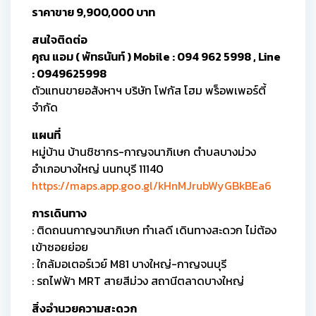
ราคาขาย 9,900,000 บาท
สนใจติดต่อ
คุณ แอม ( พัทธนันท์ ) Mobile : 094 962 5998 , Line
: 0949625998
ตัวแทนขายอสังหาฯ บริษัท โฟกัส โฮม พร็อพเพอร์ตี้
จำกัด
แผนที่
หมู่บ้าน บ้านชิชากร-กาญจนาภิเษก ตำบลบางม่วง
อำเภอบางใหญ่ นนทบุรี 11140
https://maps.app.goo.gl/kHnMJrubWyGBkBEa6
การเดินทาง
: ติดถนนกาญจนาภิเษก ทำเลดี เดินทางสะดวก ไม่ต้อง
เข้าซอยย่อย
: ใกล้มอเตอร์เวย์ M81 บางใหญ่-กาญจนบุรี
: รถไฟฟ้า MRT สายสีม่วง สถานีตลาดบางใหญ่
สิ่งอำนวยความสะดวก