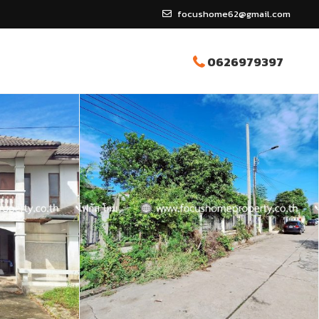
focushome62@gmail.com
0626979397