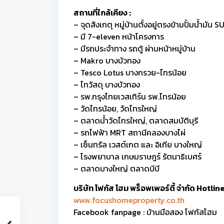
สถานที่ใกล้เคียง :
– จุดสังเกตุ หมู่บ้านตั้งอยู่ตรงข้ามปั้มน้ำมัน 
– มี 7-eleven หน้าโครงการ
– มีรถประจำทาง รถตู้ ผ่านหน้าหมู่บ้าน
– Makro บางบัวทอง
– Tesco Lotus บางกรวย-ไทรน้อย
– ไทวัสดุ บางบัวทอง
– รพ.กรุงไทยเวสเทิร์น รพ.ไทรน้อย
– วัดไทรน้อย, วัดไทรใหญ่
– ตลาดน้ำวัดไทรใหญ่, ตลาดสมบัติบุรี
– รถไฟฟ้า MRT สถานีคลองบางไผ่
– เซ็นทรัล เวสต์เกต และ อิเกีย บางใหญ่
– โรงพยาบาล เกษมราษฎร์ รัตนาธิเบศร์
– ตลาดบางใหญ่ ตลาดบีบี
บริษัท โฟกัส โฮม พร็อพเพอร์ตี้ จำกัด Hotl
www.focushomeproperty.co.th
Facebook fanpage : บ้านมือสอง โฟกัสโฮม