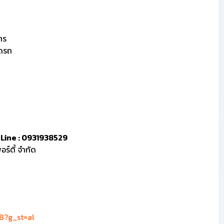
ตร
อดรถ
, Line : 0931938529
ร์ตี้ จำกัด
8?g_st=al