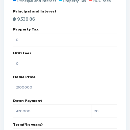
Principal and Interest
Property Tax
HOO fees
Principal and Interest
฿
9,538.86
Property Tax
HOO fees
Home Price
Down Payment
Term(*in years)