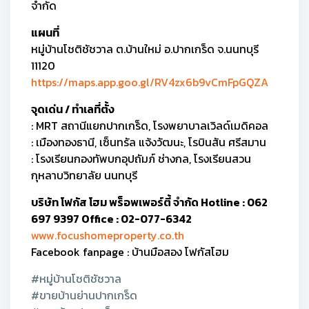
จำกัด
แผนที่
หมู่บ้านโชติชัชวาล ต.บ้านใหม่ อ.ปากเกร็ด จ.นนทบุรี
11120
https://maps.app.goo.gl/RV4zx6b9vCmFpGQZA
จุดเด่น / ทำเลที่ตั้ง
: MRT สถานีแยกปากเกร็ด, โรงพยาบาลเวิลด์เมดิคอล
: เมืองทองธานี, เซ็นทรัล แจ้งวัฒนะ, โรบินสัน ศรีสมาน
: โรงเรียนกองทัพบกอุปถัมภ์ ช่างกล, โรงเรียนสวน
กุหลาบวิทยาลัย นนทบุรี
บริษัท โฟกัส โฮม พร็อพเพอร์ตี้ จำกัด Hotline : 062
697 9397 Office : 02-077-6342
www.focushomeproperty.co.th
Facebook fanpage : บ้านมือสอง โฟกัสโฮม
#หมู่บ้านโชติชัชวาล
#ขายบ้านย่านปากเกร็ด