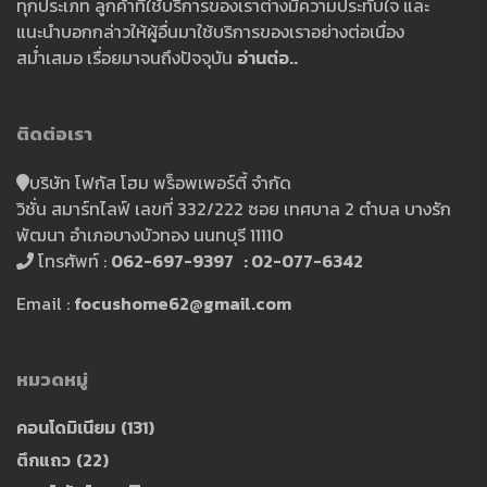
ทุกประเภท ลูกค้าที่ใช้บริการของเราต่างมีความประทับใจ และ
แนะนำบอกกล่าวให้ผู้อื่นมาใช้บริการของเราอย่างต่อเนื่อง
สม่ำเสมอ เรื่อยมาจนถึงปัจจุบัน
อ่านต่อ..
ติดต่อเรา
บริษัท โฟกัส โฮม พร็อพเพอร์ตี้ จำกัด
วิชั่น สมาร์ทไลฟ์ เลขที่ 332/222 ซอย เทศบาล 2 ตำบล บางรัก
พัฒนา อำเภอบางบัวทอง นนทบุรี 11110
โทรศัพท์ :
062-697-9397 : 02-077-6342
Email :
focushome62@gmail.com
หมวดหมู่
คอนโดมิเนียม
(131)
ตึกแถว
(22)