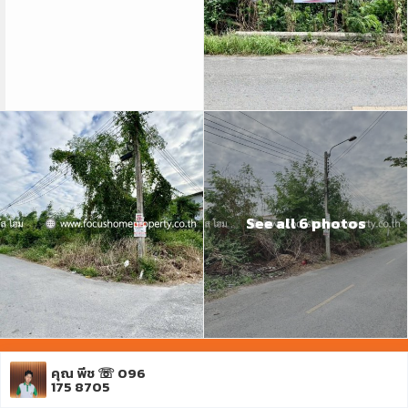
See all 6 photos
Advanced Search
คุณ พีช ☏ 096
175 8705
Home
ที่ดิน
ขาย ที่ดิน 300 ตร.วา ซอยลำโพ 21 บางบัวทอง