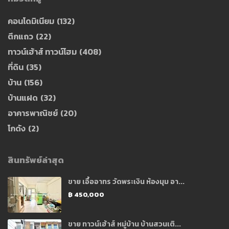
คอนโดมิเนียม
(132)
ตึกแถว
(22)
ทาวน์เฮ้าส์ ทาวน์โฮม
(408)
ที่ดิน
(35)
บ้าน
(156)
บ้านแฝด
(32)
อาคารพาณิชย์
(20)
โกดัง
(2)
สินทรัพย์ล่าสุด
ขาย เอื้ออาทร วัดพระเงิน ห้องมุม อา...
฿ 450,000
ขาย ทาวน์เฮ้าส์ หมู่บ้าน บ้านสวนเติ...