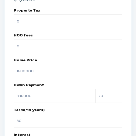
Property Tax
HOO fees
Home Price
Down Payment
Term(*in years)
Interest