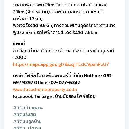
: ตลาดพูนทรัพย์ 2km, วิทยาลัยเทคโนโลยีปทุมธานี
2.1km (ฝั่งตรงข้าม), โรงพยาบาลกรุงสยามเซนต์
คาร์ลอส 1.3km,
ฟิวเจอร์รังสิต 9.9km, ทางด่วนพิเศษอุดรรัถยา(ด่านบาง
พูน) 2.6km, รถไฟฟ้าสายสีแดง รังสิต 7.6km
แผนที่
ซ.ทวีสุข ตำบล บ้านกลาง อำเภอเมืองปทุมธานี ปทุมธานี
12000
https://maps.app.goo.gl/9sxqjTCdC9zsmRxU7
บริษัท โฟกัส โฮม พร็อพเพอร์ตี้ จำกัด Hotline : 062
697 9397 Office : 02-077-6342
www.focushomeproperty.co.th
Facebook fanpage : บ้านมือสอง โฟกัสโฮม
#ที่ดินบ้านกลาง
#ที่ดินรังสิต
#ที่ดินปลูกบ้าน
#ที่ดินแบ่งขาย