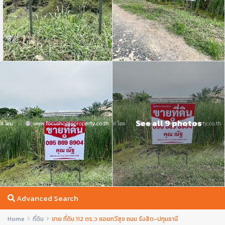
See all 9 photos
Advanced Search
Home
ที่ดิน
ขาย ที่ดิน 112 ตร.ว ซอยทวีสุข ถนน รังสิต-ปทุมธานี