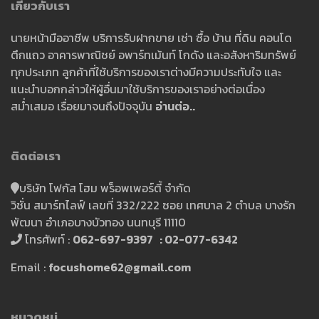
เกี่ยวกับเรา
นายหน้ามืออาชีพ บริการรับฝากขาย เช่า ซื้อ บ้าน ที่ดิน คอนโด
ตึกแถว อาคารพาณิชย์ อพาร์ทเม้นท์ โกดัง และอสังหาริมทรัพย์
ทุกประเภท ลูกค้าที่ใช้บริการของเราต่างมีความประทับใจ และ
แนะนำบอกกล่าวให้ผู้อื่นมาใช้บริการของเราอย่างต่อเนื่อง
สม่ำเสมอ เรื่อยมาจนถึงปัจจุบัน
อ่านต่อ..
ติดต่อเรา
บริษัท โฟกัส โฮม พร็อพเพอร์ตี้ จำกัด
วิชั่น สมาร์ทไลฟ์ เลขที่ 332/222 ซอย เทศบาล 2 ตำบล บางรัก
พัฒนา อำเภอบางบัวทอง นนทบุรี 11110
โทรศัพท์ :
062-697-9397 : 02-077-6342
Email :
focushome62@gmail.com
หมวดหมู่