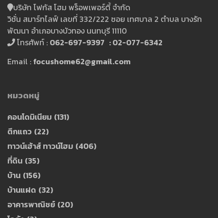
บริษัท โฟกัส โฮม พร็อพเพอร์ตี้ จำกัด
วิชั่น สมาร์ทไลฟ์ เลขที่ 332/222 ซอย เทศบาล 2 ตำบล บางรัก
พัฒนา อำเภอบางบัวทอง นนทบุรี 11110
โทรศัพท์ :
062-697-9397 : 02-077-6342
Email :
focushome62@gmail.com
หมวดหมู่
คอนโดมิเนียม
(131)
ตึกแถว
(22)
ทาวน์เฮ้าส์ ทาวน์โฮม
(406)
ที่ดิน
(35)
บ้าน
(156)
บ้านแฝด
(32)
อาคารพาณิชย์
(20)