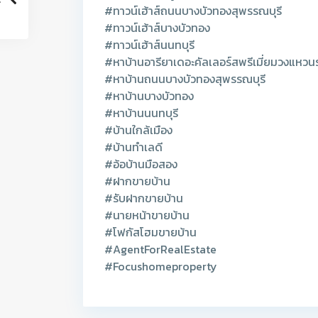
#ทาวน์เฮ้าส์ถนนบางบัวทองสุพรรณบุรี
#ทาวน์เฮ้าส์บางบัวทอง
#ทาวน์เฮ้าส์นนทบุรี
#หาบ้านอารียาเดอะคัลเลอร์สพรีเมี่ยมวงแหว
#หาบ้านถนนบางบัวทองสุพรรณบุรี
#หาบ้านบางบัวทอง
#หาบ้านนนทบุรี
#บ้านใกล้เมือง
#บ้านทำเลดี
#อ้อบ้านมือสอง
#ฝากขายบ้าน
#รับฝากขายบ้าน
#นายหน้าขายบ้าน
#โฟกัสโฮมขายบ้าน
#AgentForRealEstate
#Focushomeproperty