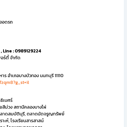
ี่จอดรถ
 , Line : 0989129224
ร์ตี้ จำกัด
ร อำเภอบางบัวทอง นนทบุรี 11110
Tzqm8?g_st=il
ิเบศร์
ยสีม่วง สถานีคลองบางไผ่
 ตลาดสมบัติบุรี, ตลาดนัดจรูญทรัพย์
าะห์, โรงเรียนสารสาสน์