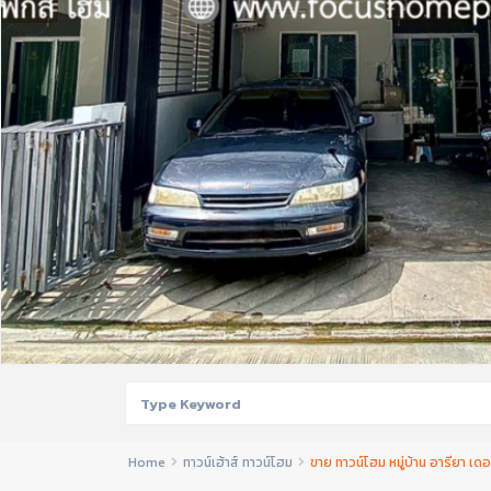
Home
ทาวน์เฮ้าส์ ทาวน์โฮม
ขาย ทาวน์โฮม หมู่บ้าน อารียา เ