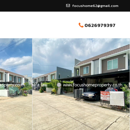
focushome62@gmail.com
0626979397