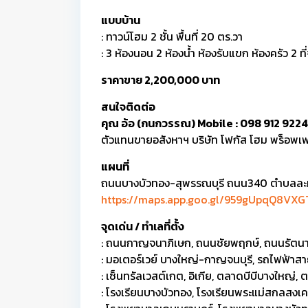
แบบบ้าน
: ทาวน์โฮม 2 ชั้น พื้นที่ 20 ตร.วา
: 3 ห้องนอน 2 ห้องน้ำ ห้องรับแขก ห้องครัว 2 ท
ราคาขาย 2,200,000 บาท
สนใจติดต่อ
คุณ อ้อ (กนกวรรณ) Mobile : 098 912 9224
ตัวแทนขายอสังหาฯ บริษัท โฟกัส โฮม พร็อพเพอ
แผนที่
ถนนบางบัวทอง-สุพรรณบุรี ถนน340 ตำบลละหา
https://maps.app.goo.gl/959gUpqQ8VXG
จุดเด่น / ทำเลที่ตั้ง
: ถนนกาญจนาภิเษก, ถนนชัยพฤกษ์, ถนนรัตนาธ
: มอเตอร์เวย์ บางใหญ่-กาญจนบุรี, รถไฟฟ้าสา
: เซ็นทรัลเวสต์เกต, อิเกีย, ตลาดบีบีบางใหญ่,
: โรงเรียนบางบัวทอง, โรงเรียนพระแม่สกลสงเคร