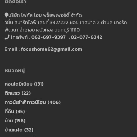
ติดต่อเรา
บริษัท โฟกัส โฮม พร็อพเพอร์ตี้ จำกัด
วิชั่น สมาร์ทไลฟ์ เลขที่ 332/222 ซอย เทศบาล 2 ตำบล บางรัก
พัฒนา อำเภอบางบัวทอง นนทบุรี 11110
โทรศัพท์ :
062-697-9397 : 02-077-6342
Email :
focushome62@gmail.com
หมวดหมู่
คอนโดมิเนียม
(131)
ตึกแถว
(22)
ทาวน์เฮ้าส์ ทาวน์โฮม
(406)
ที่ดิน
(35)
บ้าน
(156)
บ้านแฝด
(32)