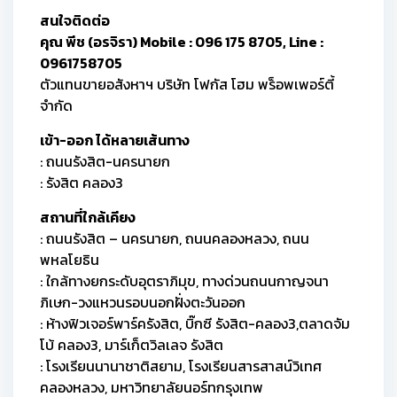
สนใจติดต่อ
คุณ พีช (อรจิรา) Mobile : 096 175 8705, Line :
0961758705
ตัวแทนขายอสังหาฯ บริษัท โฟกัส โฮม พร็อพเพอร์ตี้
จำกัด
เข้า-ออก ได้หลายเส้นทาง
: ถนนรังสิต-นครนายก
: รังสิต คลอง3
สถานที่ใกล้เคียง
: ถนนรังสิต – นครนายก, ถนนคลองหลวง, ถนน
พหลโยธิน
: ใกล้ทางยกระดับอุตราภิมุข, ทางด่วนถนนกาญจนา
ภิเษก-วงแหวนรอบนอกฝั่งตะวันออก
: ห้างฟิวเจอร์พาร์ครังสิต, บิ๊กซี รังสิต-คลอง3,ตลาดจัม
โบ้ คลอง3, มาร์เก็ตวิลเลจ รังสิต
: โรงเรียนนานาชาติสยาม, โรงเรียนสารสาสน์วิเทศ
คลองหลวง, มหาวิทยาลัยนอร์ทกรุงเทพ