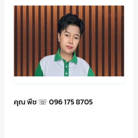
คุณ พีช ☏ 096 175 8705