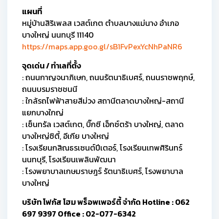
แผนที่
หมู่บ้านสิริเพลส เวสต์เกต ตำบลบางแม่นาง อำเภอ
บางใหญ่ นนทบุรี 11140
https://maps.app.goo.gl/sB1FvPexYcNhPaNR6
จุดเด่น / ทำเลที่ตั้ง
: ถนนกาญจนาภิเษก, ถนนรัตนาธิเบศร์, ถนนราชพฤกษ์,
ถนนบรมราชชนนี
: ใกล้รถไฟฟ้าสายสีม่วง สถานีตลาดบางใหญ่-สถานี
แยกบางใกญ่
: เซ็นทรัล เวสต์เกต, บิ๊กซี เอ็กซ์ตร้า บางใหญ่, ตลาด
บางใหญ่ซิตี้, อีเกีย บางใหญ่
: โรงเรียนกสิณธรเซนต์ปีเตอร์, โรงเรียนเทพศิรินทร์
นนทบุรี, โรงเรียนเพลินพัฒนา
: โรงพยาบาลเกษมราษฎร์ รัตนาธิเบศร์, โรงพยาบาล
บางใหญ่
บริษัท โฟกัส โฮม พร็อพเพอร์ตี้ จำกัด Hotline : 062
697 9397 Office : 02-077-6342