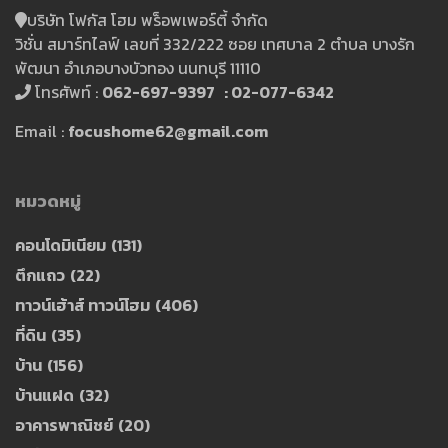
บริษัท โฟกัส โฮม พร็อพเพอร์ตี้ จำกัด
วิชั่น สมาร์ทไลฟ์ เลขที่ 332/222 ซอย เทศบาล 2 ตำบล บางรัก
พัฒนา อำเภอบางบัวทอง นนทบุรี 11110
โทรศัพท์ :
062-697-9397 : 02-077-6342
Email :
focushome62@gmail.com
หมวดหมู่
คอนโดมิเนียม
(131)
ตึกแถว
(22)
ทาวน์เฮ้าส์ ทาวน์โฮม
(406)
ที่ดิน
(35)
บ้าน
(156)
บ้านแฝด
(32)
อาคารพาณิชย์
(20)