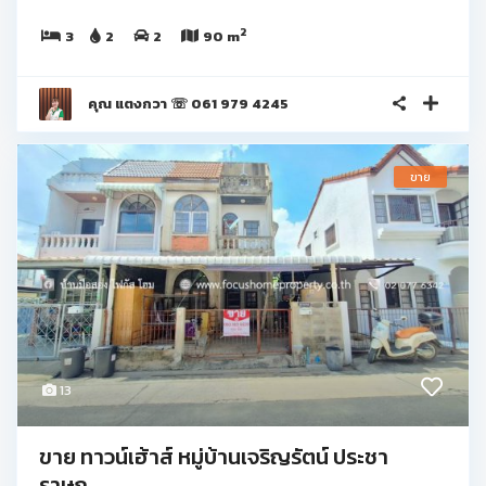
2
3
2
2
90 m
คุณ แตงกวา ☏ 061 979 4245
ขาย
13
ขาย ทาวน์เฮ้าส์ หมู่บ้านเจริญรัตน์ ประชา
ราษฎ...