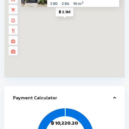
2
3 BD
2 BA
90 m
฿ 2.3M
Payment Calculator
฿
10,220.20