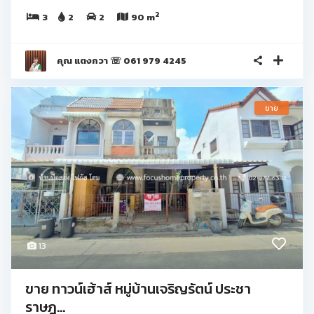
2
3
2
2
90 m
คุณ แตงกวา ☏ 061 979 4245
ขาย
13
ขาย ทาวน์เฮ้าส์ หมู่บ้านเจริญรัตน์ ประชา
ราษฎ...