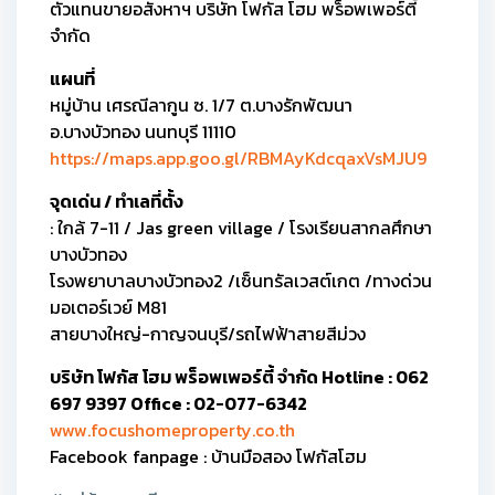
ตัวแทนขายอสังหาฯ บริษัท โฟกัส โฮม พร็อพเพอร์ตี้
จำกัด
แผนที่
หมู่บ้าน เศรณีลากูน ซ. 1/7 ต.บางรักพัฒนา
อ.บางบัวทอง นนทบุรี 11110
https://maps.app.goo.gl/RBMAyKdcqaxVsMJU9
จุดเด่น / ทำเลที่ตั้ง
: ใกล้ 7-11 / Jas green village / โรงเรียนสากลศึกษา
บางบัวทอง
โรงพยาบาลบางบัวทอง2 /เซ็นทรัลเวสต์เกต /ทางด่วน
มอเตอร์เวย์ M81
สายบางใหญ่-กาญจนบุรี/รถไฟฟ้าสายสีม่วง
บริษัท โฟกัส โฮม พร็อพเพอร์ตี้ จำกัด Hotline : 062
697 9397 Office : 02-077-6342
www.focushomeproperty.co.th
Facebook fanpage : บ้านมือสอง โฟกัสโฮม