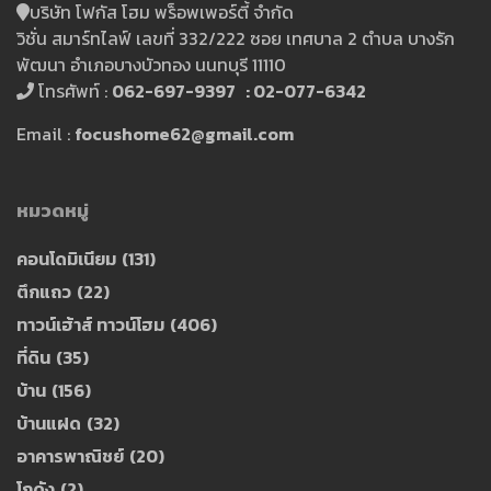
บริษัท โฟกัส โฮม พร็อพเพอร์ตี้ จำกัด
วิชั่น สมาร์ทไลฟ์ เลขที่ 332/222 ซอย เทศบาล 2 ตำบล บางรัก
พัฒนา อำเภอบางบัวทอง นนทบุรี 11110
โทรศัพท์ :
062-697-9397 : 02-077-6342
Email :
focushome62@gmail.com
หมวดหมู่
คอนโดมิเนียม
(131)
ตึกแถว
(22)
ทาวน์เฮ้าส์ ทาวน์โฮม
(406)
ที่ดิน
(35)
บ้าน
(156)
บ้านแฝด
(32)
อาคารพาณิชย์
(20)
โกดัง
(2)