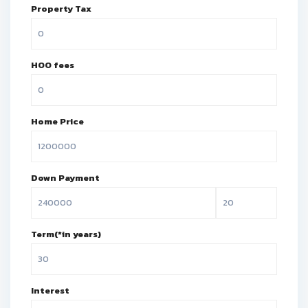
Property Tax
HOO fees
Home Price
Down Payment
Term(*in years)
Interest