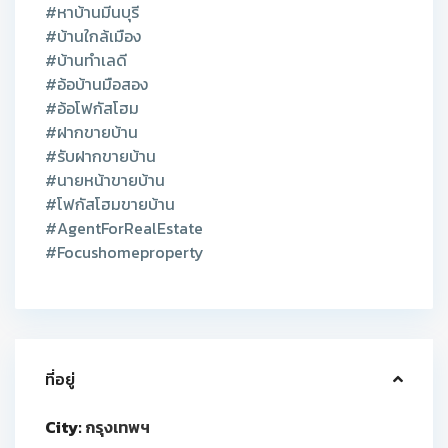
#หาบ้านมีนบุรี
#บ้านใกล้เมือง
#บ้านทำเลดี
#อ้อบ้านมือสอง
#อ้อโฟกัสโฮม
#ฝากขายบ้าน
#รับฝากขายบ้าน
#นายหน้าขายบ้าน
#โฟกัสโฮมขายบ้าน
#AgentForRealEstate
#Focushomeproperty
ที่อยู่
City:
กรุงเทพฯ