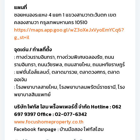
แผนที่
ซอยหนองระแหง 4 แยก 1 แขวงสามวาตะวันตก เขต
คลองสามวา กรุงเทพมหานคร 10510
https://maps.app.goo.gl/wZ3oXeJxVyoEmYCq6?
g_st=il
จุดเด่น / ทำเลที่ตั้ง
: ทางด่วนรามอินทรา, ทางด่วนพิเศษฉลองรัช, ถนน
รามอินทรา, ถนนวัชรพล, ถนนสายไหม, ถนนหทัยราษฎร์
: แฟชั่นไอส์แลนด์, ตลาดมารวย, ตลาดวงศกร, ตลาด
ออเงิน
: โรงพยาบาลสายไหม, โรงพยาบาลนพรัตน์ราชธานี, โรง
พยาบาลสินแพทย์
บริษัท โฟกัส โฮม พร็อพเพอร์ตี้ จำกัด Hotline : 062
697 9397 Office : 02-077-6342
www.focushomeproperty.co.th
Facebook fanpage : บ้านมือสอง โฟกัสโฮม