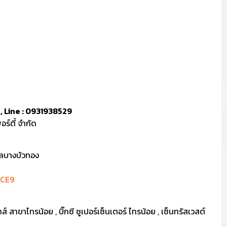
 , Line : 0931938529
ร์ตี้ จำกัด
บลบางบัวทอง
HCE9
 สาขาไทรน้อย , บิ๊กซี ซูเปอร์เซ็นเตอร์ ไทรน้อย , เซ็นทรัสเวสต์