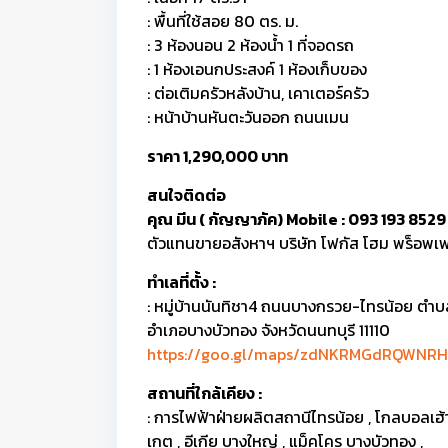
: พื้นที่ใช้สอย 80 ตร. ม.
: 3 ห้องนอน 2 ห้องน้ำ 1 ที่จอดรถ
: 1 ห้องเอนกประสงค์ 1 ห้องเก็บของ
: ต่อเติมครัวหลังบ้าน, เคาเตอร์ครัว
: หน้าบ้านหันตะวันออก ถนนเมน
ราคา 1,290,000 บาท
สนใจติดต่อ
คุณ มีน ( กัญญาภัค) Mobile : 093 193 8529
ตัวแทนขายอสังหาฯ บริษัท โฟกัส โฮม พร็อพเพอ
ทำเลที่ตั้ง :
: หมู่บ้านนันทิชา4 ถนนบางกรวย-ไทรน้อย ตำ
อำเภอบางบัวทอง จังหวัดนนทบุรี 11110
https://goo.gl/maps/zdNKRMGdRQWNR
สถานที่ใกล้เคียง :
: การไฟฟ้าฝ่ายผลิตสถานีไทรน้อย , โกลบอลเฮ้าส์​
เกต , อีเกีย บางใหญ่ , แม็คโคร บางบัวทอง ,