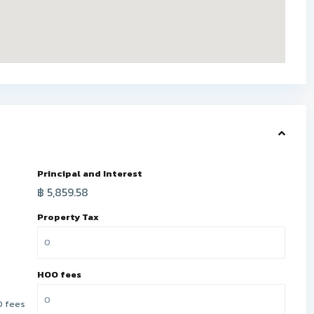
Principal and Interest
฿
5,859.58
Property Tax
HOO fees
 fees