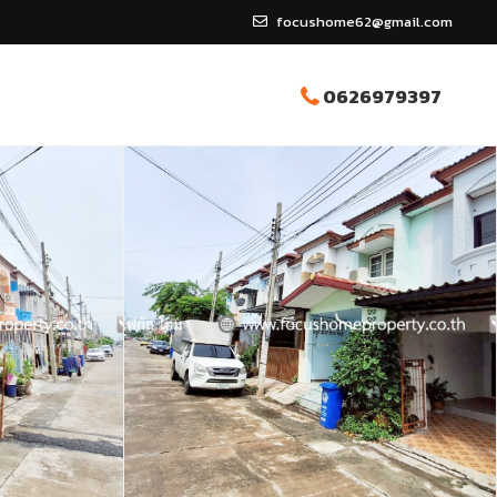
focushome62@gmail.com
0626979397