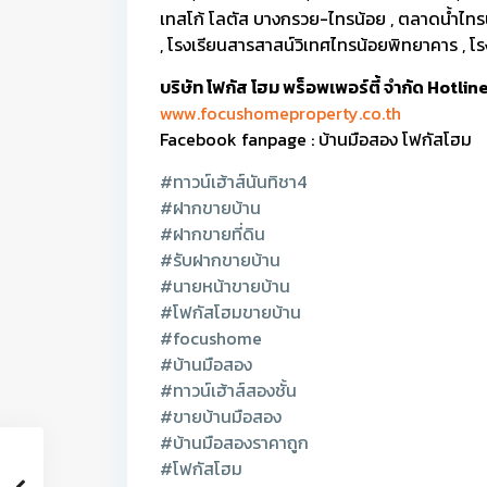
เทสโก้ โลตัส บางกรวย-ไทรน้อย , ตลาดน้ำไทรน
, โรงเรียนสารสาสน์วิเทศไทรน้อยพิทยาคาร , 
บริษัท โฟกัส โฮม พร็อพเพอร์ตี้ จำกัด Hotl
www.focushomeproperty.co.th
Facebook fanpage : บ้านมือสอง โฟกัสโฮม
#ทาวน์เฮ้าส์นันทิชา4
#ฝากขายบ้าน
#ฝากขายที่ดิน
#รับฝากขายบ้าน
#นายหน้าขายบ้าน
#โฟกัสโฮมขายบ้าน
#focushome
#บ้านมือสอง
#ทาวน์เฮ้าส์สองชั้น
#ขายบ้านมือสอง
#บ้านมือสองราคาถูก
#โฟกัสโฮม