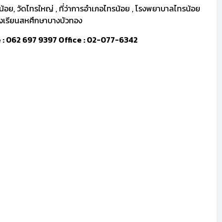
้อย, วัดไทรใหญ่ , ที่ว่าการอำเภอไทรน้อย , โรงพยาบาลไทรน้อย
โรงเรียนสหศึกษาบางบัวทอง
ine : 062 697 9397 Office : 02-077-6342