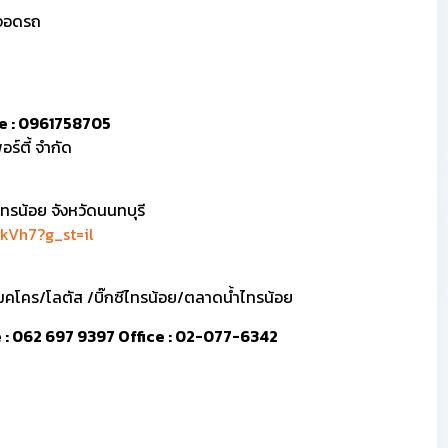
ี่จอดรถ
ine : 0961758705
ร์ตี้ จำกัด
ทรน้อย จังหวัดนนทบุรี
kVh7?g_st=il
แมคโคร/โลตัส /บิ๊กซีไทรน้อย/ตลาดน้ำไทรน้อย
ine : 062 697 9397 Office : 02-077-6342