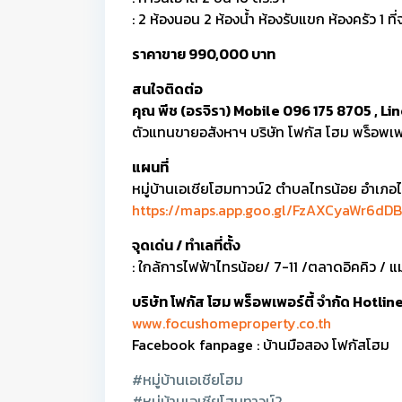
: 2 ห้องนอน 2 ห้องน้ำ ห้องรับแขก ห้องครัว 1 ท
ราคาขาย 990,000 บาท
สนใจติดต่อ
คุณ พีช (อรจิรา) Mobile 096 175 8705 , L
ตัวแทนขายอสังหาฯ บริษัท โฟกัส โฮม พร็อพเพอ
แผนที่
หมู่บ้านเอเชียโฮมทาวน์2 ตำบลไทรน้อย อำเภอไ
https://maps.app.goo.gl/FzAXCyaWr6dDB
จุดเด่น / ทำเลที่ตั้ง
: ใกล้การไฟฟ้าไทรน้อย/ 7-11 /ตลาดอิคคิว / 
บริษัท โฟกัส โฮม พร็อพเพอร์ตี้ จำกัด Hotl
www.focushomeproperty.co.th
Facebook fanpage : บ้านมือสอง โฟกัสโฮม
#หมู่บ้านเอเชียโฮม
#หมู่บ้านเอเชียโฮมทาวน์2