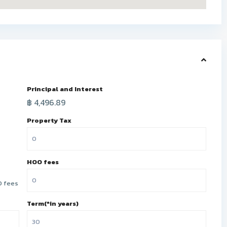
Principal and Interest
฿
4,496.89
Property Tax
HOO fees
 fees
Term(*in years)