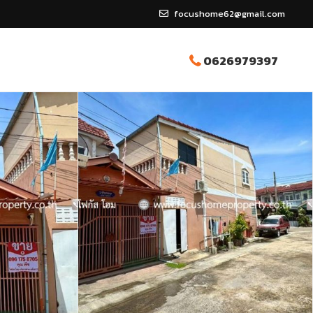
focushome62@gmail.com
0626979397