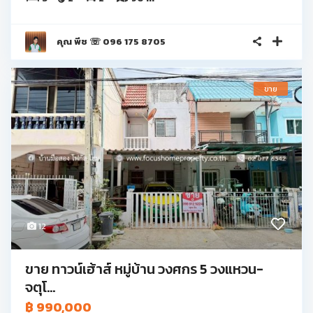
คุณ พีช ☏ 096 175 8705
ขาย
12
ขาย ทาวน์เฮ้าส์ หมู่บ้าน วงศกร 5 วงแหวน-
จตุโ...
฿ 990,000