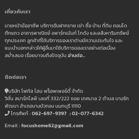
เกี่ยวกับเรา
นายหน้ามืออาชีพ บริการรับฝากขาย เช่า ซื้อ บ้าน ที่ดิน คอนโด
ตึกแถว อาคารพาณิชย์ อพาร์ทเม้นท์ โกดัง และอสังหาริมทรัพย์
ทุกประเภท ลูกค้าที่ใช้บริการของเราต่างมีความประทับใจ และ
แนะนำบอกกล่าวให้ผู้อื่นมาใช้บริการของเราอย่างต่อเนื่อง
สม่ำเสมอ เรื่อยมาจนถึงปัจจุบัน
อ่านต่อ..
ติดต่อเรา
บริษัท โฟกัส โฮม พร็อพเพอร์ตี้ จำกัด
วิชั่น สมาร์ทไลฟ์ เลขที่ 332/222 ซอย เทศบาล 2 ตำบล บางรัก
พัฒนา อำเภอบางบัวทอง นนทบุรี 11110
โทรศัพท์ :
062-697-9397 : 02-077-6342
Email :
focushome62@gmail.com