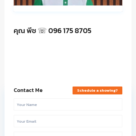
คุณ พีช ☏ 096 175 8705
Contact Me
Schedule a showing?