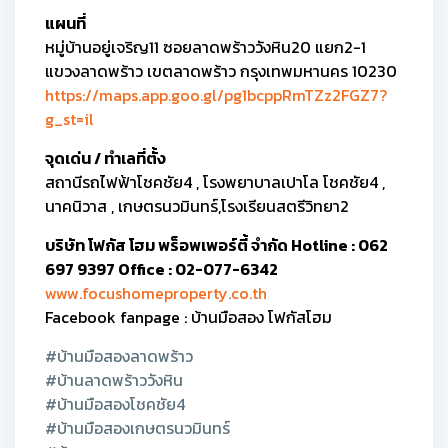
แผนที่
หมู่บ้านอยู่เจริญ11 ซอยลาดพร้าววังหิน20 แยก2-1
แขวงลาดพร้าว เขตลาดพร้าว กรุงเทพมหานคร 10230
https://maps.app.goo.gl/pg1bcppRmTZz2FGZ7?
g_st=il
จุดเด่น / ทำเลที่ตั้ง
สถานีรถไฟฟ้าโชคชัย4 , โรงพยาบาลเปาโล โชคชัย4 ,
นาคนิวาส , เกษตรนวมินทร์,โรงเรียนสตรีวิทยา2
บริษัท โฟกัส โฮม พร็อพเพอร์ตี้ จำกัด Hotline : 062
697 9397 Office : 02-077-6342
www.focushomeproperty.co.th
Facebook fanpage : บ้านมือสอง โฟกัสโฮม
#บ้านมือสองลาดพร้าว
#บ้านลาดพร้าววังหิน
#บ้านมือสองโชคชัย4
#บ้านมือสองเกษตรนวมินทร์