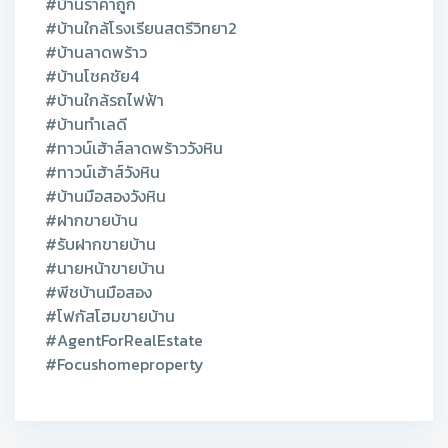
#บ้านราคาถูก
#บ้านใกล้โรงเรียนสตรีวิทยา2
#บ้านลาดพร้าว
#บ้านโชคชัย4
#บ้านใกล้รถไฟฟ้า
#บ้านทำเลดี
#ทาวน์เฮ้าส์ลาดพร้าววังหิน
#ทาวน์เฮ้าส์วังหิน
#บ้านมือสองวังหิน
#ฝากขายบ้าน
#รับฝากขายบ้าน
#นายหน้าขายบ้าน
#พีชบ้านมือสอง
#โฟกัสโฮมขายบ้าน
#AgentForRealEstate
#Focushomeproperty