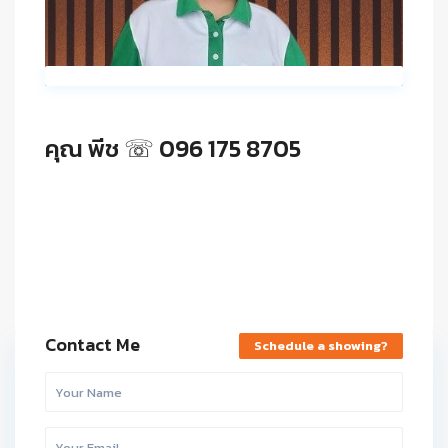
คุณ พีช ☏ 096 175 8705
Contact Me
Schedule a showing?