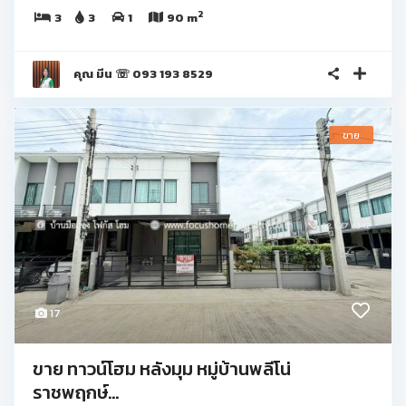
2
3
3
1
90 m
คุณ มีน ☏ 093 193 8529
ขาย
17
ขาย ทาวน์โฮม หลังมุม หมู่บ้านพลีโน่
ราชพฤกษ์...