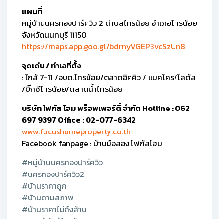
แผนที่
หมู่บ้านนครทองปาร์ควิว 2 ตำบลไทรน้อย อำเภอไทรน้อย
จังหวัดนนทบุรี 11150
https://maps.app.goo.gl/bdrnyVGEP3vcSzUn8
จุดเด่น / ทำเลที่ตั้ง
: ใกล้ 7-11 /อบต.ไทรน้อย/ตลาดอิคคิว / แมคโคร/โลตัส
/บิ๊กซีไทรน้อย/ตลาดน้ำไทรน้อย
บริษัท โฟกัส โฮม พร็อพเพอร์ตี้ จำกัด Hotline : 062
697 9397 Office : 02-077-6342
www.focushomeproperty.co.th
Facebook fanpage : บ้านมือสอง โฟกัสโฮม
#หมู่บ้านนครทองปาร์ควิว
#นครทองปาร์ควิว2
#บ้านราคาถูก
#บ้านตามสภาพ
#บ้านราคาไม่ถึงล้าน