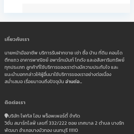
เกี่ยวกับเรา
นายหน้ามืออาชีพ บริการรับฝากขาย เช่า ซื้อ บ้าน ที่ดิน คอนโด
ตึกแถว อาคารพาณิชย์ อพาร์ทเม้นท์ โกดัง และอสังหาริมทรัพย์
ทุกประเภท ลูกค้าที่ใช้บริการของเราต่างมีความประทับใจ และ
แนะนำบอกกล่าวให้ผู้อื่นมาใช้บริการของเราอย่างต่อเนื่อง
สม่ำเสมอ เรื่อยมาจนถึงปัจจุบัน
อ่านต่อ..
ติดต่อเรา
บริษัท โฟกัส โฮม พร็อพเพอร์ตี้ จำกัด
วิชั่น สมาร์ทไลฟ์ เลขที่ 332/222 ซอย เทศบาล 2 ตำบล บางรัก
พัฒนา อำเภอบางบัวทอง นนทบุรี 11110