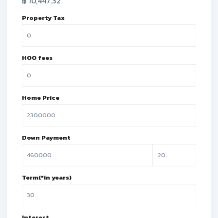
฿
10,447.32
Property Tax
HOO fees
Home Price
Down Payment
Term(*in years)
Interest