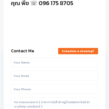
คุณ พีช ☏ 096 175 8705
Contact Me
Schedule a showing?