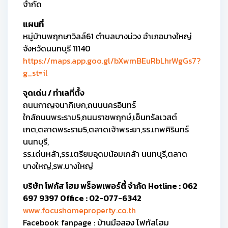
จำกัด
แผนที่
หมู่บ้านพฤกษาวิลล์61 ตำบลบางม่วง อำเภอบางใหญ่
จังหวัดนนทบุรี 11140
https://maps.app.goo.gl/bXwmBEuRbLhrWgGs7?
g_st=il
จุดเด่น / ทำเลที่ตั้ง
ถนนกาญจนาภิเษก,ถนนนครอินทร์
ใกล้ถนนพระราม5,ถนนราชพฤกษ์,เซ็นทรัลเวสต์
เกต,ตลาดพระราม5,ตลาดเจ้าพระยา,รร.เทพศิรินทร์
นนทบุรี,
รร.เด่นหล้า,รร.เตรียมอุดมน้อมเกล้า นนทบุรี,ตลาด
บางใหญ่,รพ.บางใหญ่
บริษัท โฟกัส โฮม พร็อพเพอร์ตี้ จำกัด Hotline : 062
697 9397 Office : 02-077-6342
www.focushomeproperty.co.th
Facebook fanpage : บ้านมือสอง โฟกัสโฮม