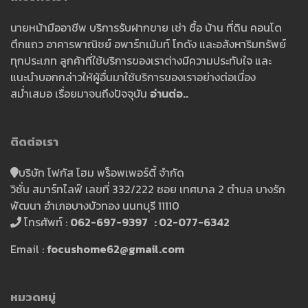
นายหน้ามืออาชีพ บริการรับฝากขาย เช่า ซื้อ บ้าน ที่ดิน คอนโด
ตึกแถว อาคารพาณิชย์ อพาร์ทเม้นท์ โกดัง และอสังหาริมทรัพย์
ทุกประเภท ลูกค้าที่ใช้บริการของเราต่างมีความประทับใจ และ
แนะนำบอกกล่าวให้ผู้อื่นมาใช้บริการของเราอย่างต่อเนื่อง
สม่ำเสมอ เรื่อยมาจนถึงปัจจุบัน
อ่านต่อ..
ติดต่อเรา
บริษัท โฟกัส โฮม พร็อพเพอร์ตี้ จำกัด
วิชั่น สมาร์ทไลฟ์ เลขที่ 332/222 ซอย เทศบาล 2 ตำบล บางรัก
พัฒนา อำเภอบางบัวทอง นนทบุรี 11110
โทรศัพท์ :
062-697-9397 : 02-077-6342
Email :
focushome62@gmail.com
หมวดหมู่