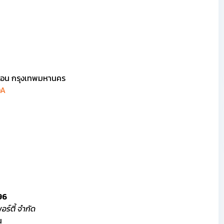
บอน กรุงเทพมหานคร
QA
96
ร์ตี้ จำกัด
น