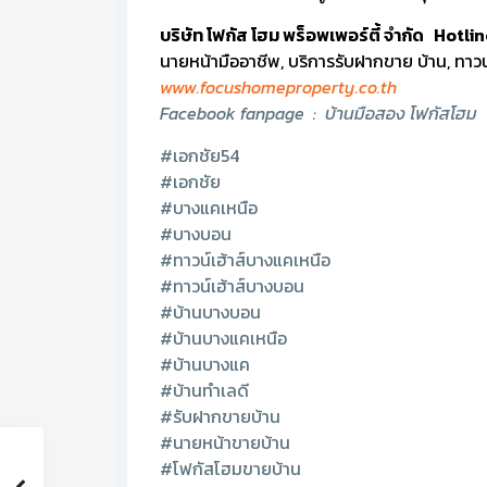
บริษัท โฟกัส โฮม พร็อพเพอร์ตี้ จำกัด Hot
นายหน้ามืออาชีพ, บริการรับฝากขาย บ้าน, ทาวน์เ
www.focushomeproperty.co.th
Facebook fanpage : บ้านมือสอง โฟกัสโฮม
#เอกชัย54
#เอกชัย
#บางแคเหนือ
#บางบอน
#ทาวน์เฮ้าส์บางแคเหนือ
#ทาวน์เฮ้าส์บางบอน
#บ้านบางบอน
#บ้านบางแคเหนือ
#บ้านบางแค
#บ้านทำเลดี
#รับฝากขายบ้าน
#นายหน้าขายบ้าน
#โฟกัสโฮมขายบ้าน