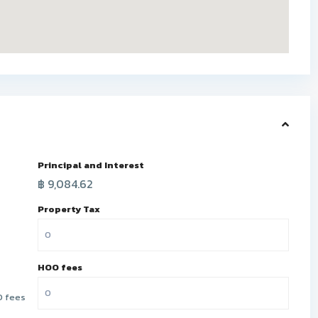
Principal and Interest
฿
9,084.62
Property Tax
HOO fees
 fees