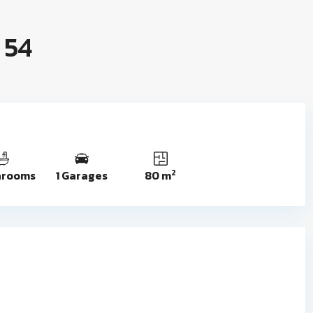
 54
2
hrooms
1 Garages
80 m