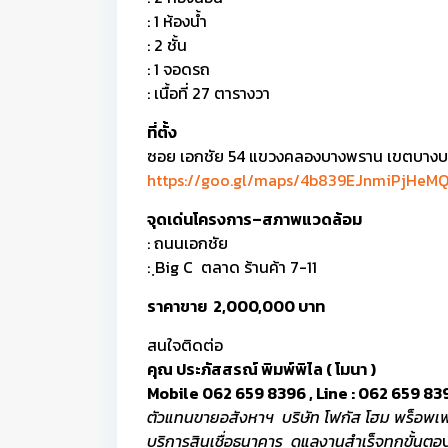
: 1 ห้องน้ำ
: 2 ชั้น
: 1 จอดรถ
: เนื้อที่ 27 ตารางวา
ที่ตั้ง
ซอย เอกชัย 54 แขวงคลองบางพราน เขตบาง
https://goo.gl/maps/4b839EJnmiPjHeM
จุดเด่นโครงการ–สภาพแวดล้อม
: ถนนเอกชัย
: ฺBig C ตลาด ร้านค้า 7-11
ราคาขาย 2,000,000 บาท
สนใจติดต่อ
คุณ ประภัสสรณ์ พิมพ์พิไล ( โมนา )
Mobile 062 659 8396 , Line : 062 659 83
ตัวแทนขายอสังหาฯ บริษัท โฟกัส โฮม พร็อพเพอ
บริการสินเชื่อธนาคาร ดูแลงานสำเร็จทุกขั้นตอ