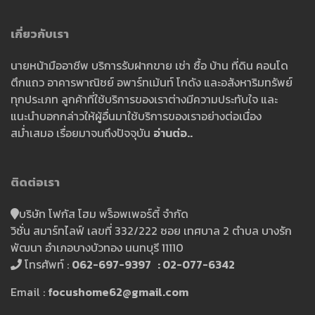
เกี่ยวกับเรา
นายหน้ามืออาชีพ บริการรับฝากขาย เช่า ซื้อ บ้าน ที่ดิน คอนโด
ตึกแถว อาคารพาณิชย์ อพาร์ทเม้นท์ โกดัง และอสังหาริมทรัพย์
ทุกประเภท ลูกค้าที่ใช้บริการของเราต่างมีความประทับใจ และ
แนะนำบอกกล่าวให้ผู้อื่นมาใช้บริการของเราอย่างต่อเนื่อง
สม่ำเสมอ เรื่อยมาจนถึงปัจจุบัน
อ่านต่อ..
ติดต่อเรา
บริษัท โฟกัส โฮม พร็อพเพอร์ตี้ จำกัด
วิชั่น สมาร์ทไลฟ์ เลขที่ 332/222 ซอย เทศบาล 2 ตำบล บางรัก
พัฒนา อำเภอบางบัวทอง นนทบุรี 11110
โทรศัพท์ :
062-697-9397 : 02-077-6342
Email :
focushome62@gmail.com