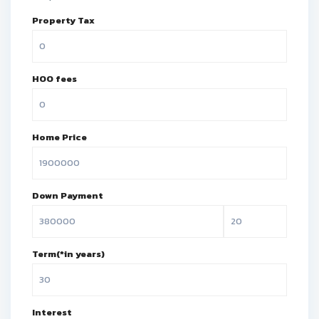
Property Tax
HOO fees
Home Price
Down Payment
Term(*in years)
Interest