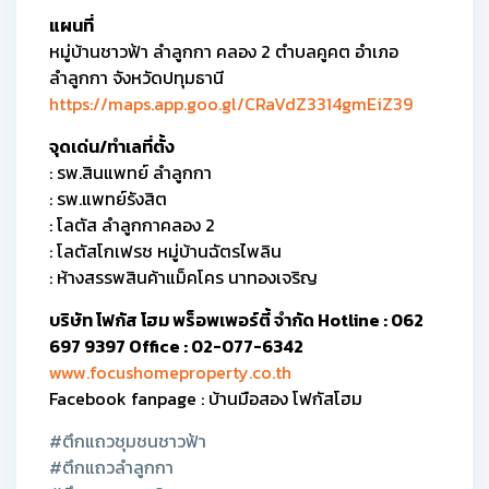
แผนที่
หมู่บ้านชาวฟ้า ลำลูกกา คลอง 2 ตำบลคูคต อำเภอ
ลำลูกกา จังหวัดปทุมธานี
https://maps.app.goo.gl/CRaVdZ3314gmEiZ39
จุดเด่น/ทำเลที่ตั้ง
: รพ.สินแพทย์ ลำลูกกา
: รพ.แพทย์รังสิต
: โลตัส ลำลูกกาคลอง 2
: โลตัสโกเฟรช หมู่บ้านฉัตรไพลิน
: ห้างสรรพสินค้าแม็คโคร นาทองเจริญ
บริษัท โฟกัส โฮม พร็อพเพอร์ตี้ จำกัด Hotline : 062
697 9397 Office : 02-077-6342
www.focushomeproperty.co.th
Facebook fanpage : บ้านมือสอง โฟกัสโฮม
#ตึกแถวชุมชนชาวฟ้า
#ตึกแถวลำลูกกา