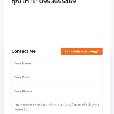
คุณ น้ำ ☏ 095 365 5469
Contact Me
Schedule a showing?