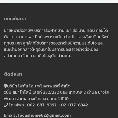
เกี่ยวกับเรา
นายหน้ามืออาชีพ บริการรับฝากขาย เช่า ซื้อ บ้าน ที่ดิน คอนโด
ตึกแถว อาคารพาณิชย์ อพาร์ทเม้นท์ โกดัง และอสังหาริมทรัพย์
ทุกประเภท ลูกค้าที่ใช้บริการของเราต่างมีความประทับใจ และ
แนะนำบอกกล่าวให้ผู้อื่นมาใช้บริการของเราอย่างต่อเนื่อง
สม่ำเสมอ เรื่อยมาจนถึงปัจจุบัน
อ่านต่อ..
ติดต่อเรา
บริษัท โฟกัส โฮม พร็อพเพอร์ตี้ จำกัด
วิชั่น สมาร์ทไลฟ์ เลขที่ 332/222 ซอย เทศบาล 2 ตำบล บางรัก
พัฒนา อำเภอบางบัวทอง นนทบุรี 11110
โทรศัพท์ :
062-697-9397 : 02-077-6342
Email :
focushome62@gmail.com