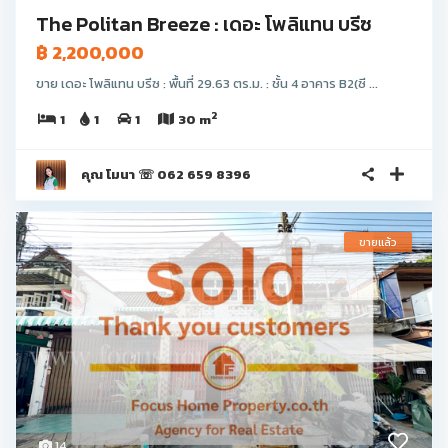
The Politan Breeze : เดอะ โพลิแทน บรีซ
฿ 2,200,000
ขาย เดอะ โพลิแทน บรีซ : พื้นที่ 29.63 ตร.ม. : ชั้น 4 อาคาร B2(ซี ...
2
1
1
1
30 m
คุณ โมนา ☏ 062 659 8396
ขายแล้ว
14