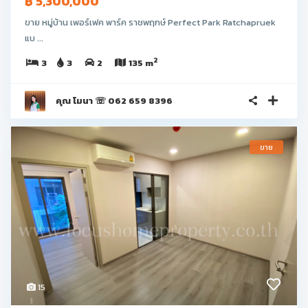
฿ 5,300,000
ขาย หมู่บ้าน เพอร์เฟค พาร์ค ราชพฤกษ์ Perfect Park Ratchapruek
แบ ...
2
3
3
2
135 m
คุณ โมนา ☏ 062 659 8396
ขาย
15