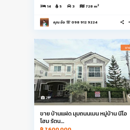
2
14
5
3
728 m
คุณ อ้อ ☏ 098 912 9224
ขา
23
ขาย บ้านแฝด มุมถนนเมน หมู่บ้าน นีโอ
โฮม รัตน...
฿ 7,600,000