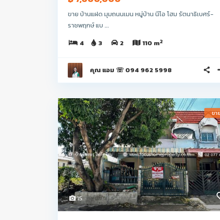
ขาย บ้านแฝด มุมถนนเมน หมู่บ้าน นีโอ โฮม รัตนาธิเบศร์-
ราชพฤกษ์ แบ ...
2
4
3
2
110 m
คุณ แอม ☏ 094 962 5998
ขา
15