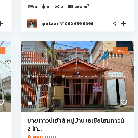
2
4
4
2
250 m
คุณ โมนา ☏ 062 659 8396
ย
ขาย
13
ขาย ทาวน์เฮ้าส์ หมู่บ้าน เอเชียโฮมทาวน์
2 ไท...
฿ 990,000