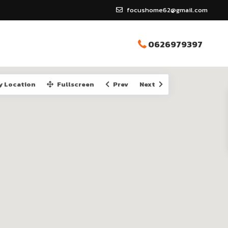
focushome62@gmail.com
0626979397
y Location
Fullscreen
Prev
Next