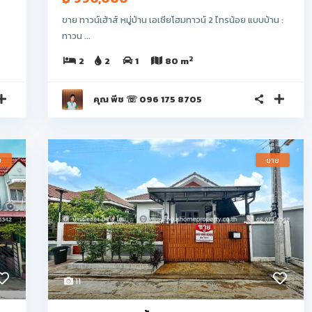
ขาย ทาวน์เฮ้าส์ หมู่บ้าน เอเชียโฮมทาวน์ 2 ไทรน้อย แบบบ้าน :
ทาวน ...
2
2
2
1
80 m
คุณ พีช ☏ 096 175 8705
ย
ขาย
11