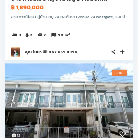
฿ 1,890,000
ขาย ทาวน์โฮม หมู่บ้าน เวนู 24 เวสต์เกต (Venue 24 Westgate) แบบบ้
...
2
3
2
2
90 m
คุณ โมนา ☏ 062 659 8396
ขาย
12