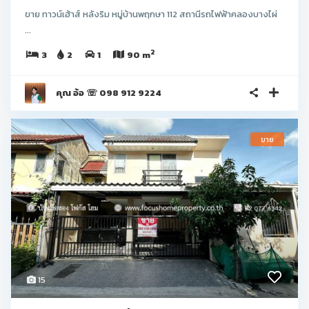
ขาย ทาวน์เฮ้าส์ หลังริม หมู่บ้านพฤกษา 112 สถานีรถไฟฟ้าคลองบางไผ่
...
2
3
2
1
90 m
คุณ อ้อ ☏ 098 912 9224
ขาย
15