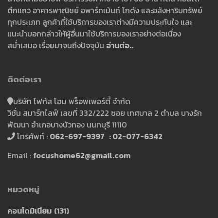
ตึกแถว อาคารพาณิชย์ อพาร์ทเม้นท์ โกดัง และอสังหาริมทรัพย์
ทุกประเภท ลูกค้าที่ใช้บริการของเราต่างมีความประทับใจ และ
แนะนำบอกกล่าวให้ผู้อื่นมาใช้บริการของเราอย่างต่อเนื่อง
สม่ำเสมอ เรื่อยมาจนถึงปัจจุบัน
อ่านต่อ..
ติดต่อเรา
บริษัท โฟกัส โฮม พร็อพเพอร์ตี้ จำกัด
วิชั่น สมาร์ทไลฟ์ เลขที่ 332/222 ซอย เทศบาล 2 ตำบล บางรัก
พัฒนา อำเภอบางบัวทอง นนทบุรี 11110
โทรศัพท์ :
062-697-9397 : 02-077-6342
Email :
focushome62@gmail.com
หมวดหมู่
คอนโดมิเนียม
(131)